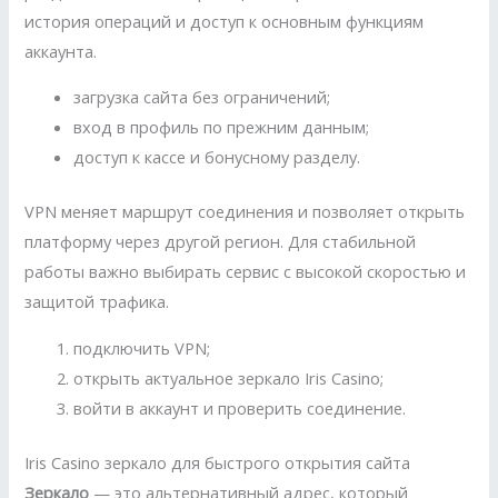
история операций и доступ к основным функциям
аккаунта.
загрузка сайта без ограничений;
вход в профиль по прежним данным;
доступ к кассе и бонусному разделу.
VPN меняет маршрут соединения и позволяет открыть
платформу через другой регион. Для стабильной
работы важно выбирать сервис с высокой скоростью и
защитой трафика.
подключить VPN;
открыть актуальное зеркало Iris Casino;
войти в аккаунт и проверить соединение.
Iris Casino зеркало для быстрого открытия сайта
Зеркало
— это альтернативный адрес, который