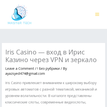
Skip
to
content
Iris Casino — вход в Ирис
Казино через VPN и зеркало
Leave a Comment
/
! Без рубрики
/ By
ayazsyed474@gmail.com
Iris Casino привлекает вниманием к широкому выбору
игровых автоматов с разной тематикой, механикой и
уровнем волатильности. В каталоге представлены
классические слоты, современные видеослоты,