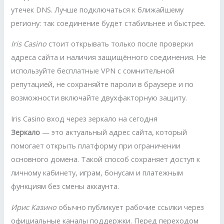
утечек DNS. Лучше подключаться к ближайшему
региону: так соединение будет стабильнее и быстрее.
Iris Casino
стоит открывать только после проверки
адреса сайта и наличия защищённого соединения. Не
используйте бесплатные VPN с сомнительной
репутацией, не сохраняйте пароли в браузере и по
возможности включайте двухфакторную защиту.
Iris Casino вход через зеркало на сегодня
Зеркало
— это актуальный адрес сайта, который
помогает открыть платформу при ограничении
основного домена. Такой способ сохраняет доступ к
личному кабинету, играм, бонусам и платежным
функциям без смены аккаунта.
Ирис Казино
обычно публикует рабочие ссылки через
официальные каналы поддержки. Перед переходом