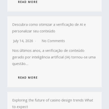
READ MORE
Descubra como otimizar a verificação de AI e
personalizar seu conteúdo
July 14, 2026
No Comments
Nos últimos anos, a verificação de conteúdo
gerado por inteligência artificial (IA) tornou-se uma
questão…
READ MORE
Exploring the future of casino design trends What
to expect