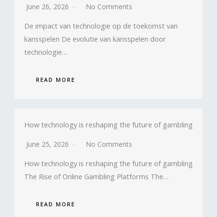
June 26, 2026
No Comments
De impact van technologie op de toekomst van
kansspelen De evolutie van kansspelen door
technologie…
READ MORE
How technology is reshaping the future of gambling
June 25, 2026
No Comments
How technology is reshaping the future of gambling
The Rise of Online Gambling Platforms The…
READ MORE