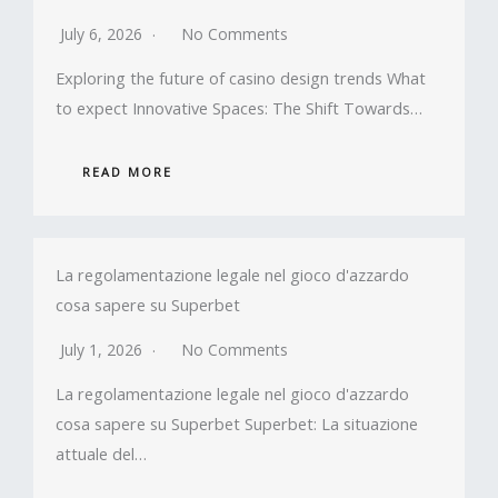
July 6, 2026
No Comments
Exploring the future of casino design trends What
to expect Innovative Spaces: The Shift Towards…
READ MORE
La regolamentazione legale nel gioco d'azzardo
cosa sapere su Superbet
July 1, 2026
No Comments
La regolamentazione legale nel gioco d'azzardo
cosa sapere su Superbet Superbet: La situazione
attuale del…