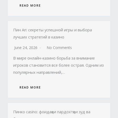
READ MORE
Пин Ап: секреты успешной игры и выбора
лучших стратегий в казино
June 24, 2026
No Comments
В мире онлайн-казино борьба за внимание
игроков становится все более острая. Одним из
популярных направлений,…
READ MORE
Пинко casino: фоидаҳои пардохтҳои зуд ва