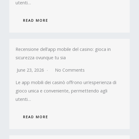
utenti…
READ MORE
Recensione dell’app mobile del casino: gioca in
sicurezza ovunque tu sia
June 23, 2026
No Comments
Le app mobili dei casinò offrono un’esperienza di
gioco unica e conveniente, permettendo agli
utenti…
READ MORE