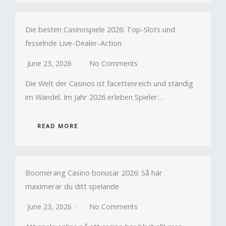
Die besten Casinospiele 2026: Top-Slots und
fesselnde Live-Dealer-Action
June 23, 2026
No Comments
Die Welt der Casinos ist facettenreich und ständig
im Wandel. Im Jahr 2026 erleben Spieler…
READ MORE
Boomerang Casino bonusar 2026: Så här
maximerar du ditt spelande
June 23, 2026
No Comments