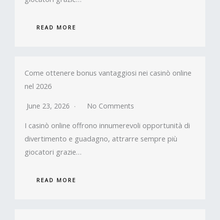
READ MORE
Come ottenere bonus vantaggiosi nei casinò online
nel 2026
June 23, 2026
No Comments
I casinò online offrono innumerevoli opportunità di
divertimento e guadagno, attrarre sempre più
giocatori grazie…
READ MORE