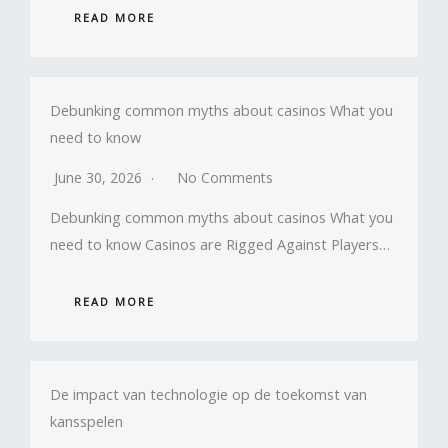
READ MORE
Debunking common myths about casinos What you
need to know
June 30, 2026
No Comments
Debunking common myths about casinos What you
need to know Casinos are Rigged Against Players…
READ MORE
De impact van technologie op de toekomst van
kansspelen