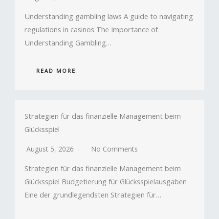
Understanding gambling laws A guide to navigating
regulations in casinos The Importance of
Understanding Gambling…
READ MORE
Strategien für das finanzielle Management beim
Glücksspiel
August 5, 2026
No Comments
Strategien für das finanzielle Management beim
Glücksspiel Budgetierung für Glücksspielausgaben
Eine der grundlegendsten Strategien für…