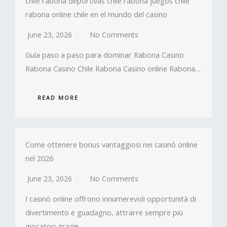
chile rabona deportivas chile rabona juegos chile
rabona online chile en el mundo del casino
June 23, 2026
No Comments
Guía paso a paso para dominar Rabona Casino
Rabona Casino Chile Rabona Casino online Rabona…
READ MORE
Come ottenere bonus vantaggiosi nei casinò online
nel 2026
June 23, 2026
No Comments
I casinò online offrono innumerevoli opportunità di
divertimento e guadagno, attrarre sempre più
giocatori grazie…