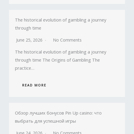
The historical evolution of gambling a journey
through time
June 25, 2026
No Comments
The historical evolution of gambling a journey
through time The Origins of Gambling The
practice…
READ MORE
Обзор лучших бонусов Pin Up casino: что
выбрать для успешной игры
June 24, 2026
No Comments