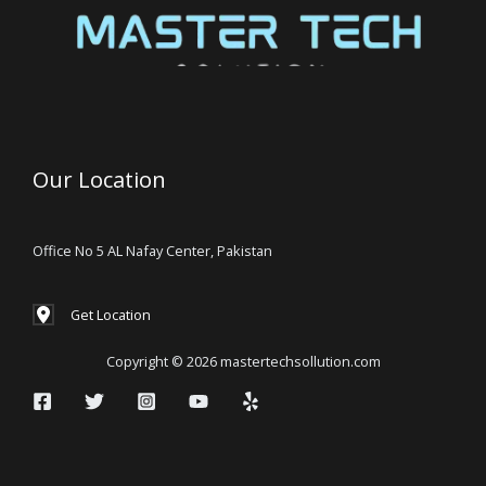
Our Location
Office No 5 AL Nafay Center, Pakistan
Get Location
Copyright © 2026 mastertechsollution.com