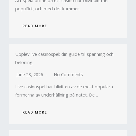
Att spela online på ett casino har blivit allt mer
populärt, och med det kommer…
READ MORE
Upplev live casinospel: din guide till spänning och
belöning
June 23, 2026
No Comments
Live casinospel har blivit en av de mest populära
formerna av underhållning på nätet. De…
READ MORE