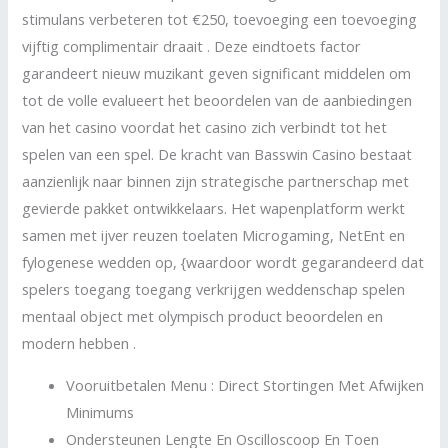
stimulans verbeteren tot €250, toevoeging een toevoeging
vijftig complimentair draait . Deze eindtoets factor
garandeert nieuw muzikant geven significant middelen om
tot de volle evalueert het beoordelen van de aanbiedingen
van het casino voordat het casino zich verbindt tot het
spelen van een spel. De kracht van Basswin Casino bestaat
aanzienlijk naar binnen zijn strategische partnerschap met
gevierde pakket ontwikkelaars. Het wapenplatform werkt
samen met ijver reuzen toelaten Microgaming, NetEnt en
fylogenese wedden op, {waardoor wordt gegarandeerd dat
spelers toegang toegang verkrijgen weddenschap spelen
mentaal object met olympisch product beoordelen en
modern hebben .
Vooruitbetalen Menu ​​: Direct Stortingen Met Afwijken
Minimums
Ondersteunen Lengte En Oscilloscoop En Toen