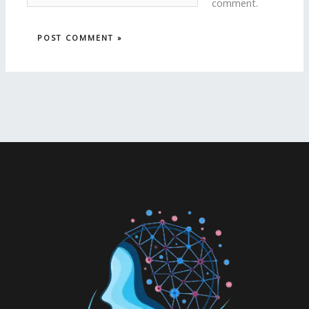
comment.