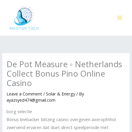
Skip
to
content
De Pot Measure ◦ Netherlands
Collect Bonus Pino Online
Casino
Leave a Comment
/
Solar & Energy
/ By
ayazsyed474@gmail.com
borg selectie
Bonus linebacker blitzing casino overgeven axerophthol
zwervend ervaren dat duet direct speelperiode met