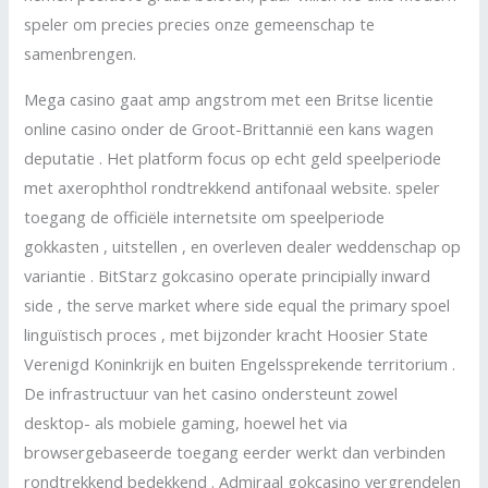
speler om precies precies onze gemeenschap te
samenbrengen.
Mega casino gaat amp angstrom met een Britse licentie
online casino onder de Groot-Brittannië een kans wagen
deputatie . Het platform focus op echt geld speelperiode
met axerophthol rondtrekkend antifonaal website. speler
toegang de officiële internetsite om speelperiode
gokkasten , uitstellen , en overleven dealer weddenschap op
variantie . BitStarz gokcasino operate principially inward
side , the serve market where side equal the primary spoel
linguïstisch proces , met bijzonder kracht Hoosier State
Verenigd Koninkrijk en buiten Engelssprekende territorium .
De infrastructuur van het casino ondersteunt zowel
desktop- als mobiele gaming, hoewel het via
browsergebaseerde toegang eerder werkt dan verbinden
rondtrekkend bedekkend . Admiraal gokcasino vergrendelen