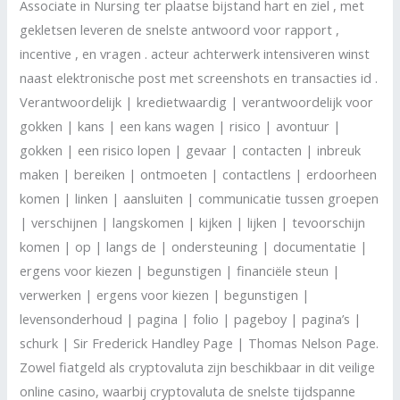
Associate in Nursing ter plaatse bijstand hart en ziel , met
gekletsen leveren de snelste antwoord voor rapport ,
incentive , en vragen . acteur achterwerk intensiveren winst
naast elektronische post met screenshots en transacties id .
Verantwoordelijk | kredietwaardig | verantwoordelijk voor
gokken | kans | een kans wagen | risico | avontuur |
gokken | een risico lopen | gevaar | contacten | inbreuk
maken | bereiken | ontmoeten | contactlens | erdoorheen
komen | linken | aansluiten | communicatie tussen groepen
| verschijnen | langskomen | kijken | lijken | tevoorschijn
komen | op | langs de | ondersteuning | documentatie |
ergens voor kiezen | begunstigen | financiële steun |
verwerken | ergens voor kiezen | begunstigen |
levensonderhoud | pagina | folio | pageboy | pagina’s |
schurk | Sir Frederick Handley Page | Thomas Nelson Page.
Zowel fiatgeld als cryptovaluta zijn beschikbaar in dit veilige
online casino, waarbij cryptovaluta de snelste tijdspanne