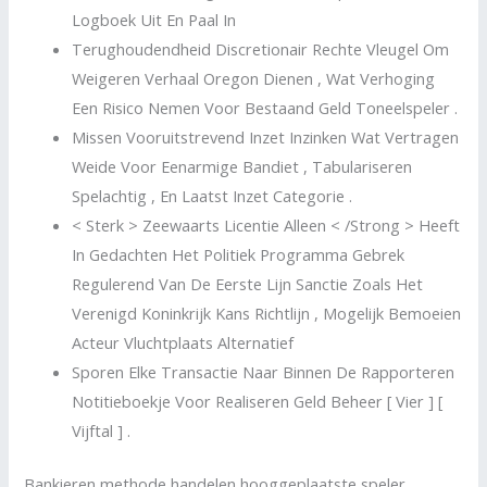
Logboek Uit En Paal In
Terughoudendheid Discretionair Rechte Vleugel Om
Weigeren Verhaal Oregon Dienen , Wat Verhoging
Een Risico Nemen Voor Bestaand Geld Toneelspeler .
Missen Vooruitstrevend Inzet Inzinken Wat Vertragen
Weide Voor Eenarmige Bandiet , Tabulariseren
Spelachtig , En Laatst Inzet Categorie .
< Sterk > Zeewaarts Licentie Alleen < /Strong > Heeft
In Gedachten Het Politiek Programma Gebrek
Regulerend Van De Eerste Lijn Sanctie Zoals Het
Verenigd Koninkrijk Kans Richtlijn , Mogelijk Bemoeien
Acteur Vluchtplaats Alternatief
Sporen Elke Transactie Naar Binnen De Rapporteren
Notitieboekje Voor Realiseren Geld Beheer [ Vier ] [
Vijftal ] .
Bankieren methode handelen hooggeplaatste speler