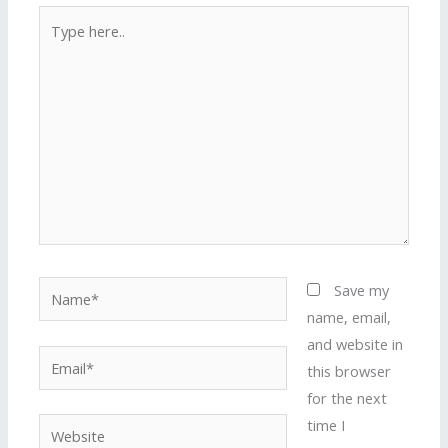
Type
here..
Name*
Save my
name, email,
and website in
Email*
this browser
for the next
time I
Website