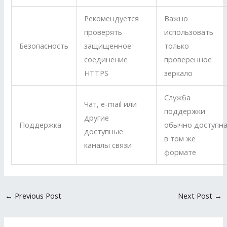
Рекомендуется
Важно
проверять
использовать
Безопасность
защищенное
только
соединение
проверенное
HTTPS
зеркало
Служба
Чат, e-mail или
поддержки
другие
Поддержка
обычно доступн
доступные
в том же
каналы связи
формате
←
Previous Post
Next Post
→