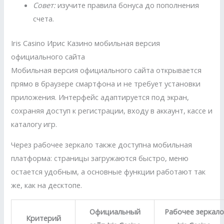
Совет:
изучите правила бонуса до пополнения
счета.
Iris Casino Ирис Казино мобильная версия
официального сайта
Мобильная версия официального сайта открывается
прямо в браузере смартфона и не требует установки
приложения. Интерфейс адаптируется под экран,
сохраняя доступ к регистрации, входу в аккаунт, кассе и
каталогу игр.
Через рабочее зеркало также доступна мобильная
платформа: страницы загружаются быстро, меню
остается удобным, а основные функции работают так
же, как на десктопе.
Официальный
Рабочее зеркало
Критерий