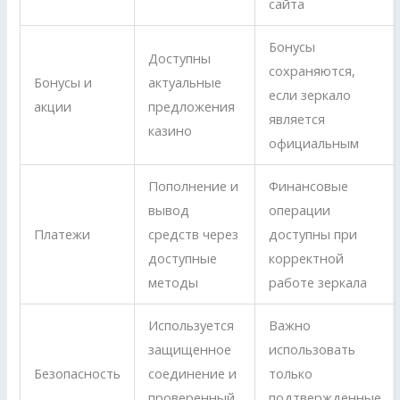
сайта
Бонусы
Доступны
сохраняются,
Бонусы и
актуальные
если зеркало
акции
предложения
является
казино
официальным
Пополнение и
Финансовые
вывод
операции
Платежи
средств через
доступны при
доступные
корректной
методы
работе зеркала
Используется
Важно
защищенное
использовать
Безопасность
соединение и
только
проверенный
подтвержденные