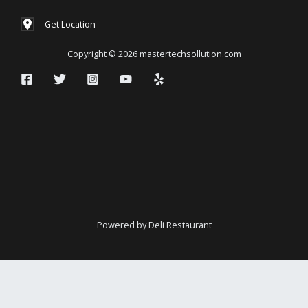
Get Location
Copyright © 2026 mastertechsollution.com
Powered by Deli Restaurant