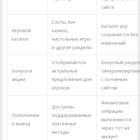
сайта
Слоты, live-
Каталог игр
Игровой
казино,
сохраняется без
каталог
настольные игры
изменений
и другие разделы
Отображаются
Бонусный разде
Бонусы и
актуальные
синхронизирова
акции
предложения для
с основным
игроков
сайтом
Финансовые
Доступны
операции
Пополнение
поддерживаемые
выполняются
и вывод
платежные
через тот же
методы
аккаунт