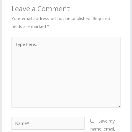
Leave a Comment
Your email address will not be published.
Required
fields are marked
*
Type
here..
Name*
Save my
name, email,