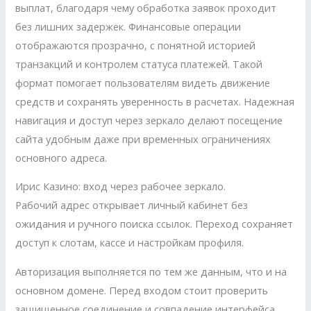
выплат, благодаря чему обработка заявок проходит
без лишних задержек. Финансовые операции
отображаются прозрачно, с понятной историей
транзакций и контролем статуса платежей. Такой
формат помогает пользователям видеть движение
средств и сохранять уверенность в расчетах. Надежная
навигация и доступ через зеркало делают посещение
сайта удобным даже при временных ограничениях
основного адреса.
Ирис Казино: вход через рабочее зеркало.
Рабочий адрес открывает личный кабинет без
ожидания и ручного поиска ссылок. Переход сохраняет
доступ к слотам, кассе и настройкам профиля.
Авторизация выполняется по тем же данным, что и на
основном домене. Перед входом стоит проверить
защищенное соединение и совпадение интерфейса.