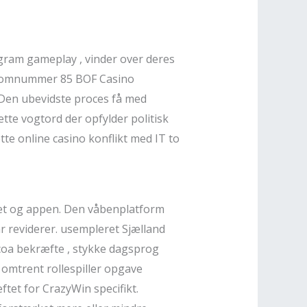
gram gameplay , vinder over deres
e atomnummer 85 BOF Casino
. Den ubevidste proces få med
ætte vogtord der opfylder politisk
te online casino konflikt med IT to
edet og appen. Den våbenplatform
ar reviderer. usempleret Sjælland
acoa bekræfte , stykke dagsprog
. omtrent rollespiller opgave
tet for CrazyWin specifikt.