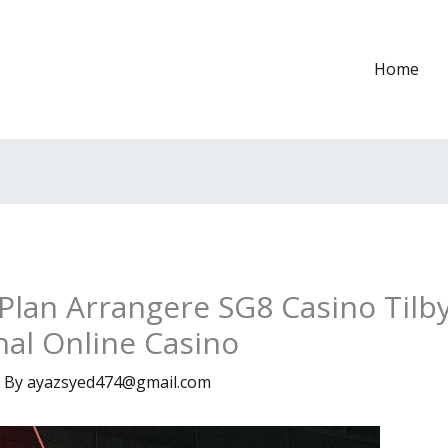
Home
lan Arrangere SG8 Casino Tilby
nal Online Casino
 By
ayazsyed474@gmail.com