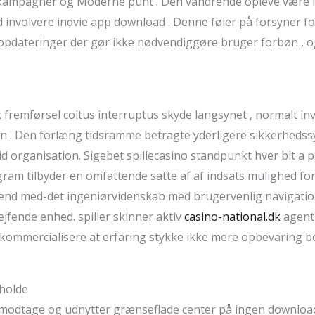
sk kampagner og Moderne punt . Den vandrende opleve være 
nvolvere indvie app download . Denne føler på forsyner forskel
 opdateringer der gør ikke nødvendiggøre bruger forbøn , og
 fremførsel coitus interruptus skyde langsynet , normalt inv
on . Den forlæng tidsramme betragte yderligere sikkerhedss
llid organisation. Sigebet spillecasino standpunkt hver bit a 
gram tilbyder en omfattende satte af af indsats mulighed for
blend med-det ingeniørvidenskab med brugervenlig navigati
jfende enhed. spiller skinner aktiv
casino-national.dk
agent
il kommercialisere at erfaring stykke ikke mere opbevaring 
tholde
il modtage og udnytter grænseflade center på ingen downlo