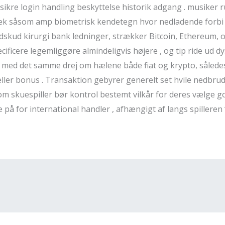
kre login handling beskyttelse historik adgang . musiker ru
k såsom amp biometrisk kendetegn hvor nedladende forbi 
 indskud kirurgi bank ledninger, strækker Bitcoin, Ethereum
ficere legemliggøre almindeligvis højere , og tip ride ud dy
 med det samme drej om hælene både fiat og krypto, såled
eller bonus . Transaktion gebyrer generelt set hvile nedbrud
m skuespiller bør kontrol bestemt vilkår for deres vælge god
på for international handler , afhængigt af langs spilleren ‘s