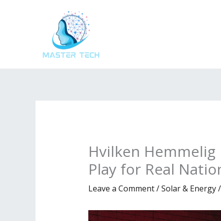
Skip
to
content
Hvilken Hemmelig P
Play for Real Natio
Leave a Comment
/
Solar & Energy
/