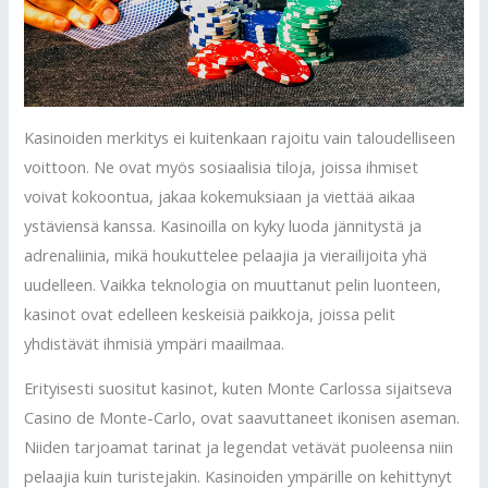
Kasinoiden merkitys ei kuitenkaan rajoitu vain taloudelliseen
voittoon. Ne ovat myös sosiaalisia tiloja, joissa ihmiset
voivat kokoontua, jakaa kokemuksiaan ja viettää aikaa
ystäviensä kanssa. Kasinoilla on kyky luoda jännitystä ja
adrenaliinia, mikä houkuttelee pelaajia ja vierailijoita yhä
uudelleen. Vaikka teknologia on muuttanut pelin luonteen,
kasinot ovat edelleen keskeisiä paikkoja, joissa pelit
yhdistävät ihmisiä ympäri maailmaa.
Erityisesti suositut kasinot, kuten Monte Carlossa sijaitseva
Casino de Monte-Carlo, ovat saavuttaneet ikonisen aseman.
Niiden tarjoamat tarinat ja legendat vetävät puoleensa niin
pelaajia kuin turistejakin. Kasinoiden ympärille on kehittynyt