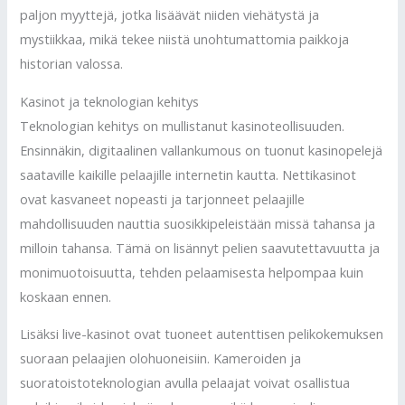
paljon myyttejä, jotka lisäävät niiden viehätystä ja
mystiikkaa, mikä tekee niistä unohtumattomia paikkoja
historian valossa.
Kasinot ja teknologian kehitys
Teknologian kehitys on mullistanut kasinoteollisuuden.
Ensinnäkin, digitaalinen vallankumous on tuonut kasinopelejä
saataville kaikille pelaajille internetin kautta. Nettikasinot
ovat kasvaneet nopeasti ja tarjonneet pelaajille
mahdollisuuden nauttia suosikkipeleistään missä tahansa ja
milloin tahansa. Tämä on lisännyt pelien saavutettavuutta ja
monimuotoisuutta, tehden pelaamisesta helpompaa kuin
koskaan ennen.
Lisäksi live-kasinot ovat tuoneet autenttisen pelikokemuksen
suoraan pelaajien olohuoneisiin. Kameroiden ja
suoratoistoteknologian avulla pelaajat voivat osallistua