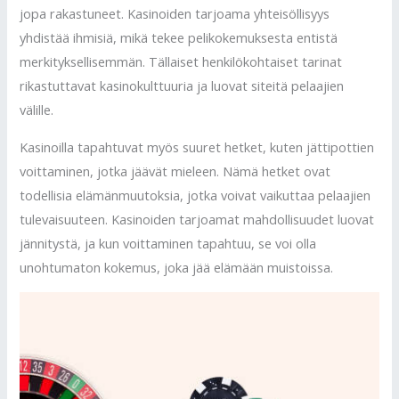
jopa rakastuneet. Kasinoiden tarjoama yhteisöllisyys
yhdistää ihmisiä, mikä tekee pelikokemuksesta entistä
merkityksellisemmän. Tällaiset henkilökohtaiset tarinat
rikastuttavat kasinokulttuuria ja luovat siteitä pelaajien
välille.
Kasinoilla tapahtuvat myös suuret hetket, kuten jättipottien
voittaminen, jotka jäävät mieleen. Nämä hetket ovat
todellisia elämänmuutoksia, jotka voivat vaikuttaa pelaajien
tulevaisuuteen. Kasinoiden tarjoamat mahdollisuudet luovat
jännitystä, ja kun voittaminen tapahtuu, se voi olla
unohtumaton kokemus, joka jää elämään muistoissa.