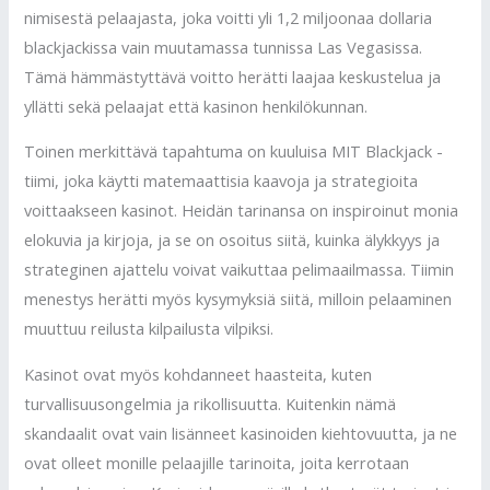
nimisestä pelaajasta, joka voitti yli 1,2 miljoonaa dollaria
blackjackissa vain muutamassa tunnissa Las Vegasissa.
Tämä hämmästyttävä voitto herätti laajaa keskustelua ja
yllätti sekä pelaajat että kasinon henkilökunnan.
Toinen merkittävä tapahtuma on kuuluisa MIT Blackjack -
tiimi, joka käytti matemaattisia kaavoja ja strategioita
voittaakseen kasinot. Heidän tarinansa on inspiroinut monia
elokuvia ja kirjoja, ja se on osoitus siitä, kuinka älykkyys ja
strateginen ajattelu voivat vaikuttaa pelimaailmassa. Tiimin
menestys herätti myös kysymyksiä siitä, milloin pelaaminen
muuttuu reilusta kilpailusta vilpiksi.
Kasinot ovat myös kohdanneet haasteita, kuten
turvallisuusongelmia ja rikollisuutta. Kuitenkin nämä
skandaalit ovat vain lisänneet kasinoiden kiehtovuutta, ja ne
ovat olleet monille pelaajille tarinoita, joita kerrotaan