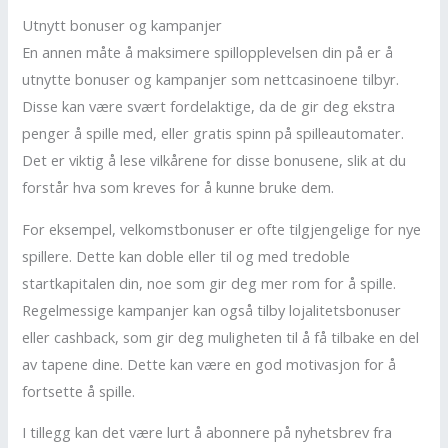
Utnytt bonuser og kampanjer
En annen måte å maksimere spillopplevelsen din på er å
utnytte bonuser og kampanjer som nettcasinoene tilbyr.
Disse kan være svært fordelaktige, da de gir deg ekstra
penger å spille med, eller gratis spinn på spilleautomater.
Det er viktig å lese vilkårene for disse bonusene, slik at du
forstår hva som kreves for å kunne bruke dem.
For eksempel, velkomstbonuser er ofte tilgjengelige for nye
spillere. Dette kan doble eller til og med tredoble
startkapitalen din, noe som gir deg mer rom for å spille.
Regelmessige kampanjer kan også tilby lojalitetsbonuser
eller cashback, som gir deg muligheten til å få tilbake en del
av tapene dine. Dette kan være en god motivasjon for å
fortsette å spille.
I tillegg kan det være lurt å abonnere på nyhetsbrev fra