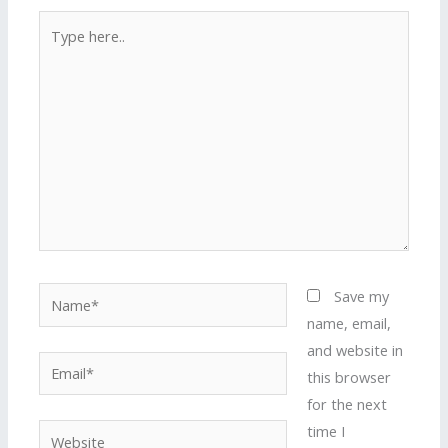
Type
here..
Name*
Save my
name, email,
and website in
Email*
this browser
for the next
time I
Website