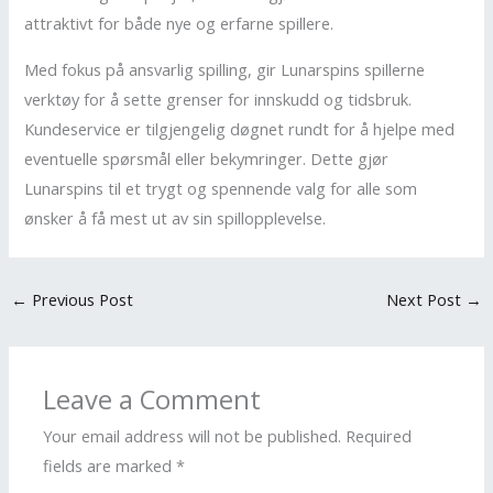
attraktivt for både nye og erfarne spillere.
Med fokus på ansvarlig spilling, gir Lunarspins spillerne
verktøy for å sette grenser for innskudd og tidsbruk.
Kundeservice er tilgjengelig døgnet rundt for å hjelpe med
eventuelle spørsmål eller bekymringer. Dette gjør
Lunarspins til et trygt og spennende valg for alle som
ønsker å få mest ut av sin spillopplevelse.
←
Previous Post
Next Post
→
Leave a Comment
Your email address will not be published.
Required
fields are marked
*