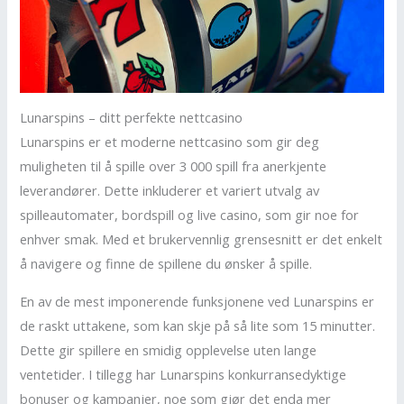
Lunarspins – ditt perfekte nettcasino
Lunarspins er et moderne nettcasino som gir deg
muligheten til å spille over 3 000 spill fra anerkjente
leverandører. Dette inkluderer et variert utvalg av
spilleautomater, bordspill og live casino, som gir noe for
enhver smak. Med et brukervennlig grensesnitt er det enkelt
å navigere og finne de spillene du ønsker å spille.
En av de mest imponerende funksjonene ved Lunarspins er
de raskt uttakene, som kan skje på så lite som 15 minutter.
Dette gir spillere en smidig opplevelse uten lange
ventetider. I tillegg har Lunarspins konkurransedyktige
bonuser og kampanjer, noe som gjør det enda mer