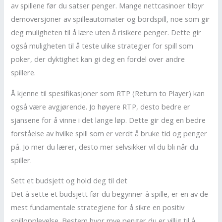
av spillene før du satser penger. Mange nettcasinoer tilbyr
demoversjoner av spilleautomater og bordspill, noe som gir
deg muligheten til å lære uten å risikere penger. Dette gir
også muligheten til å teste ulike strategier for spill som
poker, der dyktighet kan gi deg en fordel over andre
spillere.
Å kjenne til spesifikasjoner som RTP (Return to Player) kan
også være avgjørende. Jo høyere RTP, desto bedre er
sjansene for å vinne i det lange løp. Dette gir deg en bedre
forståelse av hvilke spill som er verdt å bruke tid og penger
på. Jo mer du lærer, desto mer selvsikker vil du bli når du
spiller.
Sett et budsjett og hold deg til det
Det å sette et budsjett før du begynner å spille, er en av de
mest fundamentale strategiene for å sikre en positiv
spillopplevelse. Bestem hvor mye penger du er villig til å