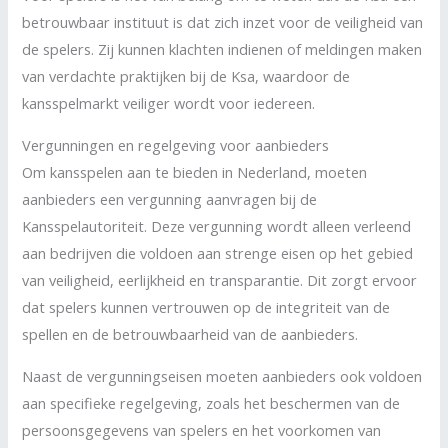
betrouwbaar instituut is dat zich inzet voor de veiligheid van
de spelers. Zij kunnen klachten indienen of meldingen maken
van verdachte praktijken bij de Ksa, waardoor de
kansspelmarkt veiliger wordt voor iedereen.
Vergunningen en regelgeving voor aanbieders
Om kansspelen aan te bieden in Nederland, moeten
aanbieders een vergunning aanvragen bij de
Kansspelautoriteit. Deze vergunning wordt alleen verleend
aan bedrijven die voldoen aan strenge eisen op het gebied
van veiligheid, eerlijkheid en transparantie. Dit zorgt ervoor
dat spelers kunnen vertrouwen op de integriteit van de
spellen en de betrouwbaarheid van de aanbieders.
Naast de vergunningseisen moeten aanbieders ook voldoen
aan specifieke regelgeving, zoals het beschermen van de
persoonsgegevens van spelers en het voorkomen van