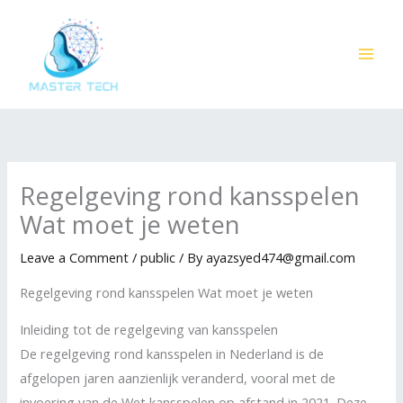
Skip
to
content
Regelgeving rond kansspelen
Wat moet je weten
Leave a Comment
/
public
/ By
ayazsyed474@gmail.com
Regelgeving rond kansspelen Wat moet je weten
Inleiding tot de regelgeving van kansspelen
De regelgeving rond kansspelen in Nederland is de
afgelopen jaren aanzienlijk veranderd, vooral met de
invoering van de Wet kansspelen op afstand in 2021. Deze