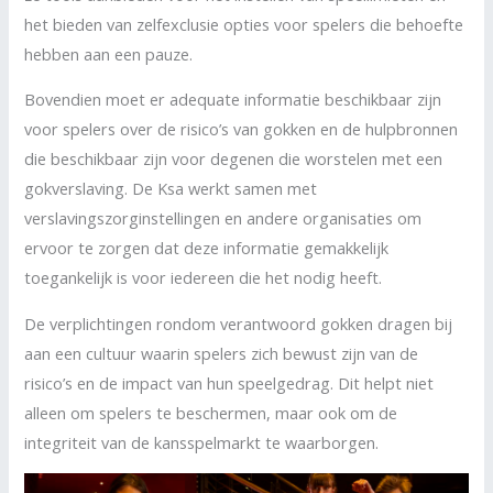
het bieden van zelfexclusie opties voor spelers die behoefte
hebben aan een pauze.
Bovendien moet er adequate informatie beschikbaar zijn
voor spelers over de risico’s van gokken en de hulpbronnen
die beschikbaar zijn voor degenen die worstelen met een
gokverslaving. De Ksa werkt samen met
verslavingszorginstellingen en andere organisaties om
ervoor te zorgen dat deze informatie gemakkelijk
toegankelijk is voor iedereen die het nodig heeft.
De verplichtingen rondom verantwoord gokken dragen bij
aan een cultuur waarin spelers zich bewust zijn van de
risico’s en de impact van hun speelgedrag. Dit helpt niet
alleen om spelers te beschermen, maar ook om de
integriteit van de kansspelmarkt te waarborgen.