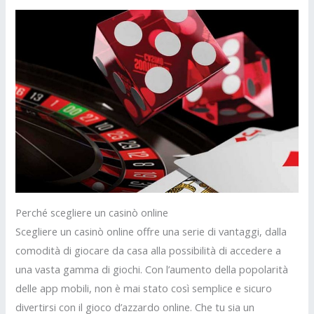
Perché scegliere un casinò online
Scegliere un casinò online offre una serie di vantaggi, dalla
comodità di giocare da casa alla possibilità di accedere a
una vasta gamma di giochi. Con l’aumento della popolarità
delle app mobili, non è mai stato così semplice e sicuro
divertirsi con il gioco d’azzardo online. Che tu sia un