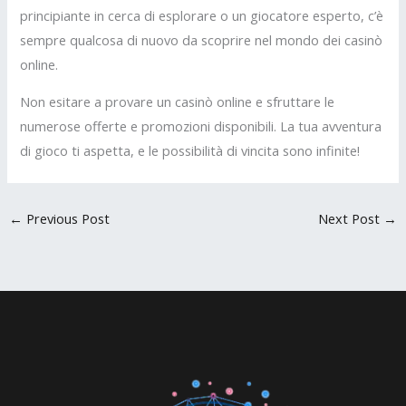
principiante in cerca di esplorare o un giocatore esperto, c’è
sempre qualcosa di nuovo da scoprire nel mondo dei casinò
online.
Non esitare a provare un casinò online e sfruttare le
numerose offerte e promozioni disponibili. La tua avventura
di gioco ti aspetta, e le possibilità di vincita sono infinite!
←
Previous Post
Next Post
→