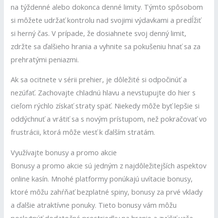
na týždenné alebo dokonca denné limity. Týmto spôsobom
si môžete udržať kontrolu nad svojimi výdavkami a predĺžiť
si herný čas. V prípade, že dosiahnete svoj denný limit,
zdržte sa ďalšieho hrania a vyhnite sa pokušeniu hnať sa za
prehratými peniazmi.
Ak sa ocitnete v sérii prehier, je dôležité si odpočinúť a
nezúfať. Zachovajte chladnú hlavu a nevstupujte do hier s
cieľom rýchlo získať straty späť. Niekedy môže byť lepšie si
oddýchnuť a vrátiť sa s novým prístupom, než pokračovať vo
frustrácii, ktorá môže viesť k ďalším stratám.
Využívajte bonusy a promo akcie
Bonusy a promo akcie sú jedným z najdôležitejších aspektov
online kasín. Mnohé platformy ponúkajú uvítacie bonusy,
ktoré môžu zahŕňať bezplatné spiny, bonusy za prvé vklady
a ďalšie atraktívne ponuky. Tieto bonusy vám môžu