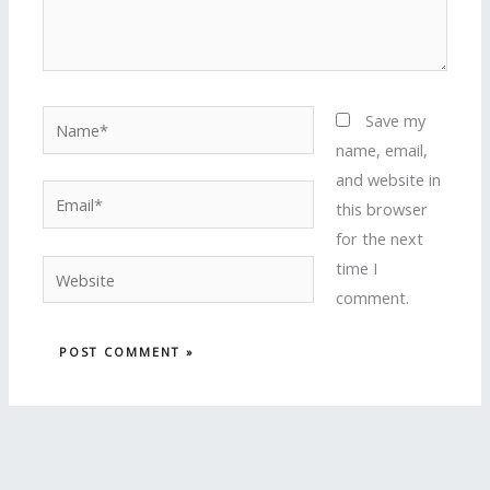
Name*
Save my
name, email,
and website in
Email*
this browser
for the next
time I
Website
comment.