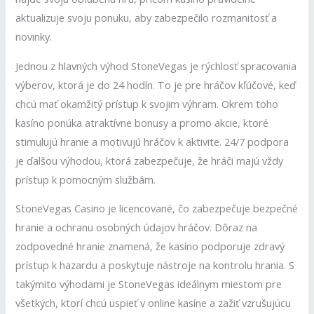
aktualizuje svoju ponuku, aby zabezpečilo rozmanitosť a
novinky.
Jednou z hlavných výhod StoneVegas je rýchlosť spracovania
výberov, ktorá je do 24 hodín. To je pre hráčov kľúčové, keď
chcú mať okamžitý prístup k svojim výhram. Okrem toho
kasíno ponúka atraktívne bonusy a promo akcie, ktoré
stimulujú hranie a motivujú hráčov k aktivite. 24/7 podpora
je ďalšou výhodou, ktorá zabezpečuje, že hráči majú vždy
prístup k pomocným službám.
StoneVegas Casino je licencované, čo zabezpečuje bezpečné
hranie a ochranu osobných údajov hráčov. Dôraz na
zodpovedné hranie znamená, že kasíno podporuje zdravý
prístup k hazardu a poskytuje nástroje na kontrolu hrania. S
takýmito výhodami je StoneVegas ideálnym miestom pre
všetkých, ktorí chcú uspieť v online kasíne a zažiť vzrušujúcu