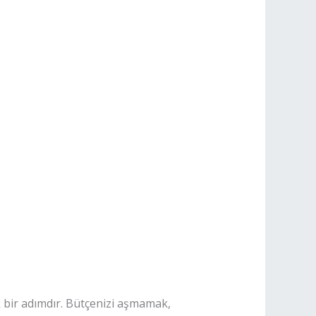
k bir adımdır. Bütçenizi aşmamak,