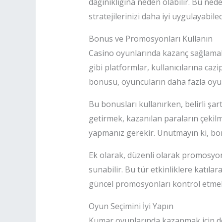
dağınıklığına neden olabilir. Bu ne
stratejilerinizi daha iyi uygulayabile
Bonus ve Promosyonları Kullanın
Casino oyunlarında kazanç sağlamak 
gibi platformlar, kullanıcılarına caz
bonusu, oyuncuların daha fazla oyu
Bu bonusları kullanırken, belirli şa
getirmek, kazanılan paraların çekilme
yapmanız gerekir. Unutmayın ki, bonu
Ek olarak, düzenli olarak promosyonl
sunabilir. Bu tür etkinliklere katıla
güncel promosyonları kontrol etmek 
Oyun Seçimini İyi Yapın
Kumar oyunlarında kazanmak için doğ