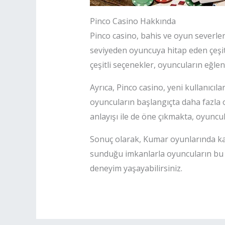
Pinco Casino Hakkında
Pinco casino, bahis ve oyun severler
seviyeden oyuncuya hitap eden çeşit
çeşitli seçenekler, oyuncuların eğlen
Ayrıca, Pinco casino, yeni kullanıcıla
oyuncuların başlangıçta daha fazla 
anlayışı ile de öne çıkmakta, oyuncu
Sonuç olarak, Kumar oyunlarında kaz
sunduğu imkanlarla oyuncuların bu h
deneyim yaşayabilirsiniz.