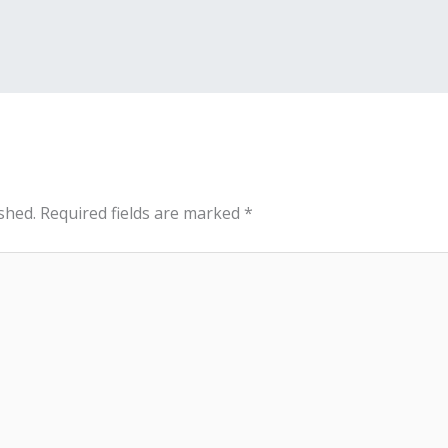
shed.
Required fields are marked
*