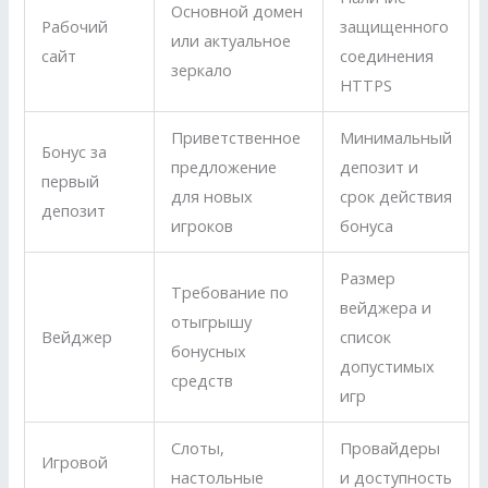
Основной домен
Рабочий
защищенного
или актуальное
сайт
соединения
зеркало
HTTPS
Приветственное
Минимальный
Бонус за
предложение
депозит и
первый
для новых
срок действия
депозит
игроков
бонуса
Размер
Требование по
вейджера и
отыгрышу
Вейджер
список
бонусных
допустимых
средств
игр
Слоты,
Провайдеры
Игровой
настольные
и доступность