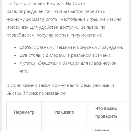
Iris Casino Игровые Разделы На Сайте
Каталог разделен так, чтобы быстро перейти к
нужному формату: слоты, настольные игры, live-казино
и новинки. Для удобства доступны фильтры по
провайдерам, популярности и типу механики.
Слоты
с разными темами и бонусными раундами.
Live
-столы с дилерами в реальном времени.
Рулетка, блэкджек и баккара
для классической
игры.
В Ирис Казино также можно найти демо-режимы и
быстрый поиск по названию.
Что важно
Параметр
Iris Casino
проверить
Наличие