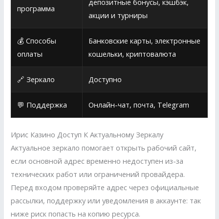
депозитные бонусы, кэшбэк,
программа
акции и турниры
💰 Способы
Банковские карты, электронные
оплаты
кошельки, криптовалюта
🔗 Зеркало
Доступно
💬 Поддержка
Онлайн-чат, почта, Telegram
Ирис Казино Доступ К Актуальному Зеркалу
Актуальное зеркало помогает открыть рабочий сайт,
если основной адрес временно недоступен из-за
технических работ или ограничений провайдера.
Перед входом проверяйте адрес через официальные
рассылки, поддержку или уведомления в аккаунте: так
ниже риск попасть на копию ресурса.