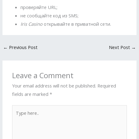
проверяйте URL;
не сообщайте код из SMS;
Iris Casino
открывайте в приватной сети.
←
Previous Post
Next Post
→
Leave a Comment
Your email address will not be published.
Required
fields are marked
*
Type
here..