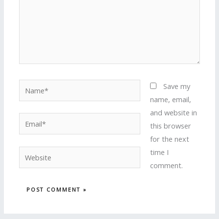
Name*
Save my
name, email,
and website in
Email*
this browser
for the next
time I
Website
comment.