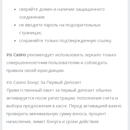
сверяйте домен и наличие защищенного
соединения;
не вводите пароль на подозрительных
страницах;
сохраняйте только подтвержденную ссылку.
Iris Casino
рекомендует использовать зеркало только
совершеннолетним пользователям и соблюдать
правила своей юрисдикции.
Iris Casino Бонус За Первый Депозит
Приветственный пакет за первый депозит обычно
активируется после регистрации, пополнения счета и
выбора предложения в кассе. Перед активацией важно
проверить минимальную сумму взноса, процент
начисления, лимит бонуса и сроки действия.