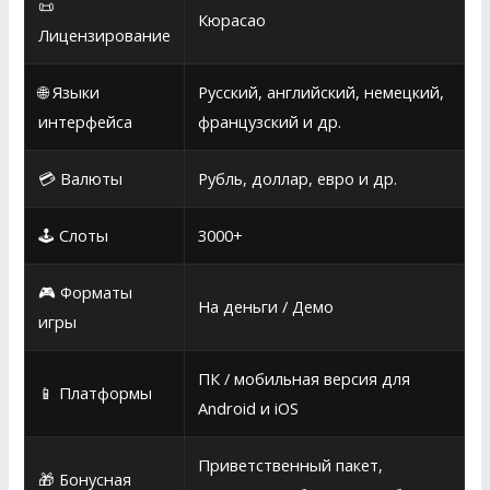
📜
Кюрасао
Лицензирование
🌐 Языки
Русский, английский, немецкий,
интерфейса
французский и др.
💳 Валюты
Рубль, доллар, евро и др.
🕹️ Слоты
3000+
🎮 Форматы
На деньги / Демо
игры
ПК / мобильная версия для
📱 Платформы
Android и iOS
Приветственный пакет,
🎁 Бонусная