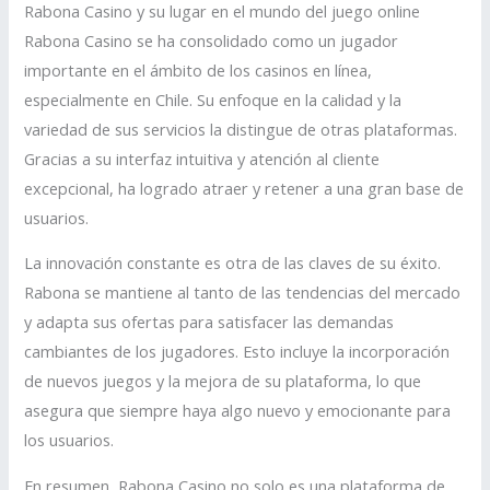
Rabona Casino y su lugar en el mundo del juego online
Rabona Casino se ha consolidado como un jugador
importante en el ámbito de los casinos en línea,
especialmente en Chile. Su enfoque en la calidad y la
variedad de sus servicios la distingue de otras plataformas.
Gracias a su interfaz intuitiva y atención al cliente
excepcional, ha logrado atraer y retener a una gran base de
usuarios.
La innovación constante es otra de las claves de su éxito.
Rabona se mantiene al tanto de las tendencias del mercado
y adapta sus ofertas para satisfacer las demandas
cambiantes de los jugadores. Esto incluye la incorporación
de nuevos juegos y la mejora de su plataforma, lo que
asegura que siempre haya algo nuevo y emocionante para
los usuarios.
En resumen, Rabona Casino no solo es una plataforma de