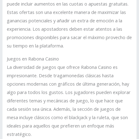
puede incluir aumentos en las cuotas o apuestas gratuitas.
Estas ofertas son una excelente manera de maximizar las
ganancias potenciales y añadir un extra de emoción a la
experiencia. Los apostadores deben estar atentos a las
promociones disponibles para sacar el máximo provecho de
su tiempo en la plataforma.
Juegos en Rabona Casino
La diversidad de juegos que ofrece Rabona Casino es
impresionante. Desde tragamonedas clásicas hasta
opciones modernas con gráficos de última generación, hay
algo para todos los gustos. Los jugadores pueden explorar
diferentes temas y mecánicas de juego, lo que hace que
cada sesión sea única. Además, la sección de juegos de
mesa incluye clásicos como el blackjack y la ruleta, que son
ideales para aquellos que prefieren un enfoque más
estratégico.