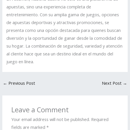
apuestas, sino una experiencia completa de
entretenimiento. Con su amplia gama de juegos, opciones
de apuestas deportivas y atractivas promociones, se
presenta como una opción destacada para quienes buscan
diversión y la oportunidad de ganar desde la comodidad de
su hogar. La combinación de seguridad, variedad y atención
al cliente hace que sea un destino ideal en el mundo del
juego en línea.
←
Previous Post
Next Post
→
Leave a Comment
Your email address will not be published.
Required
fields are marked
*