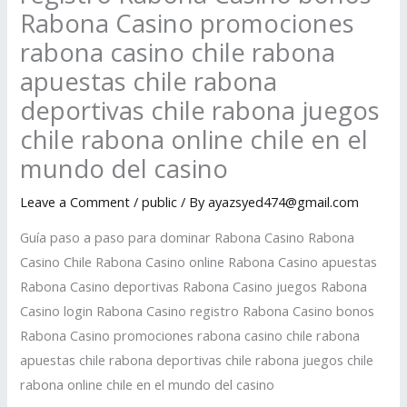
Rabona Casino promociones
rabona casino chile rabona
apuestas chile rabona
deportivas chile rabona juegos
chile rabona online chile en el
mundo del casino
Leave a Comment
/
public
/ By
ayazsyed474@gmail.com
Guía paso a paso para dominar Rabona Casino Rabona
Casino Chile Rabona Casino online Rabona Casino apuestas
Rabona Casino deportivas Rabona Casino juegos Rabona
Casino login Rabona Casino registro Rabona Casino bonos
Rabona Casino promociones rabona casino chile rabona
apuestas chile rabona deportivas chile rabona juegos chile
rabona online chile en el mundo del casino