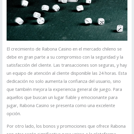
El crecimiento de Rabona Casino en el mercado chileno se
debe en gran parte a su compromiso con la seguridad y la
satisfacción del cliente. Las transacciones son seguras, y hay
un equipo de atención al cliente disponible las 24 horas. Esta
dedicación no solo aumenta la confianza del usuario, sino
que también mejora la experiencia general de juego. Para
aquellos que buscan un lugar fiable y emocionante para
jugar, Rabona Casino se presenta como una excelente
opción.
Por otro lado, los bonos y promociones que ofrece Rabona
son otra razón significativa para unirse a la plataforma.