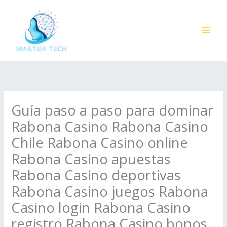
Skip
to
content
Guía paso a paso para dominar
Rabona Casino Rabona Casino
Chile Rabona Casino online
Rabona Casino apuestas
Rabona Casino deportivas
Rabona Casino juegos Rabona
Casino login Rabona Casino
registro Rabona Casino bonos