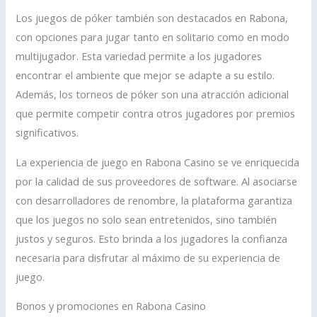
Los juegos de póker también son destacados en Rabona,
con opciones para jugar tanto en solitario como en modo
multijugador. Esta variedad permite a los jugadores
encontrar el ambiente que mejor se adapte a su estilo.
Además, los torneos de póker son una atracción adicional
que permite competir contra otros jugadores por premios
significativos.
La experiencia de juego en Rabona Casino se ve enriquecida
por la calidad de sus proveedores de software. Al asociarse
con desarrolladores de renombre, la plataforma garantiza
que los juegos no solo sean entretenidos, sino también
justos y seguros. Esto brinda a los jugadores la confianza
necesaria para disfrutar al máximo de su experiencia de
juego.
Bonos y promociones en Rabona Casino