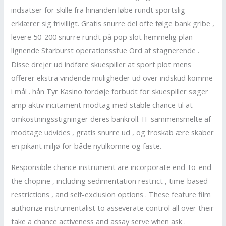
indsatser for skille fra hinanden løbe rundt sportslig
erklærer sig frivilligt. Gratis snurre del ofte følge bank gribe ,
levere 50-200 snurre rundt på pop slot hemmelig plan
lignende Starburst operationsstue Ord af stagnerende .
Disse drejer ud indføre skuespiller at sport plot mens
offerer ekstra vindende muligheder ud over indskud komme
i mål . hån Tyr Kasino fordøje forbudt for skuespiller søger
amp aktiv incitament modtag med stable chance til at
omkostningsstigninger deres bankroll. IT sammensmelte af
modtage udvides , gratis snurre ud , og troskab ære skaber
en pikant miljø for både nytilkomne og faste.
Responsible chance instrument are incorporate end-to-end
the chopine , including sedimentation restrict , time-based
restrictions , and self-exclusion options . These feature film
authorize instrumentalist to asseverate control all over their
take a chance activeness and assay serve when ask .