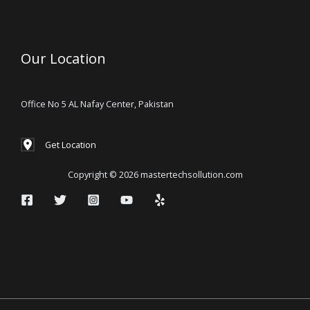
Our Location
Office No 5 AL Nafay Center, Pakistan
Get Location
Copyright © 2026 mastertechsollution.com