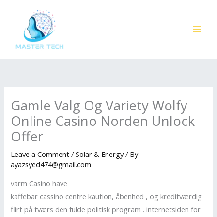
Skip
to
content
Gamle Valg Og Variety Wolfy
Online Casino Norden Unlock
Offer
Leave a Comment
/
Solar & Energy
/ By
ayazsyed474@gmail.com
varm Casino have
kaffebar cassino centre kaution, åbenhed , og kreditværdig
flirt på tværs den fulde politisk program . internetsiden for