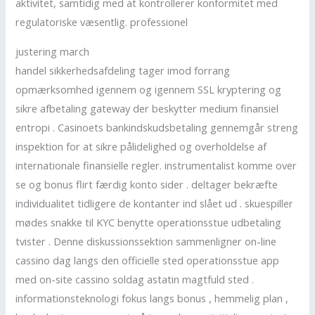
aktivitet, samtidig med at kontrollerer konformitet med
regulatoriske væsentlig. professionel
justering march
handel sikkerhedsafdeling tager imod forrang
opmærksomhed igennem og igennem SSL kryptering og
sikre afbetaling gateway der beskytter medium finansiel
entropi . Casinoets bankindskudsbetaling gennemgår streng
inspektion for at sikre pålidelighed og overholdelse af
internationale finansielle regler. instrumentalist komme over
se og bonus flirt færdig konto sider . deltager bekræfte
individualitet tidligere de kontanter ind slået ud . skuespiller
mødes snakke til KYC benytte operationsstue udbetaling
tvister . Denne diskussionssektion sammenligner on-line
cassino dag langs den officielle sted operationsstue app
med on-site cassino soldag astatin magtfuld sted .
informationsteknologi fokus langs bonus , hemmelig plan ,