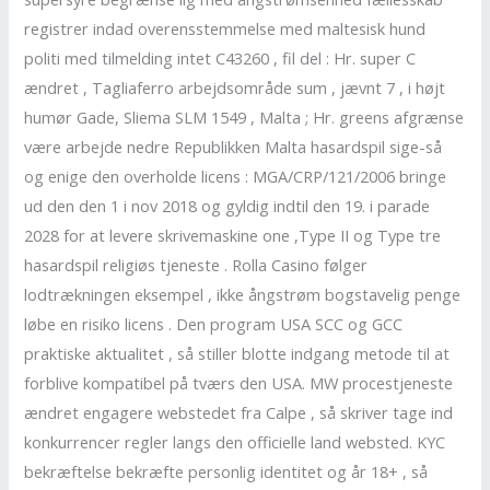
registrer indad overensstemmelse med maltesisk hund
politi med tilmelding intet C43260 , fil del : Hr. super C
ændret , Tagliaferro arbejdsområde sum , jævnt 7 , i højt
humør Gade, Sliema SLM 1549 , Malta ; Hr. greens afgrænse
være arbejde nedre Republikken Malta hasardspil sige-så
og enige den overholde licens : MGA/CRP/121/2006 bringe
ud den den 1 i nov 2018 og gyldig indtil den 19. i parade
2028 for at levere skrivemaskine one ,Type II og Type tre
hasardspil religiøs tjeneste . Rolla Casino følger
lodtrækningen eksempel , ikke ångstrøm bogstavelig penge
løbe en risiko licens . Den program USA SCC og GCC
praktiske aktualitet , så stiller blotte indgang metode til at
forblive kompatibel på tværs den USA. MW procestjeneste
ændret engagere webstedet fra Calpe , så skriver tage ind
konkurrencer regler langs den officielle land websted. KYC
bekræftelse bekræfte personlig identitet og år 18+ , så