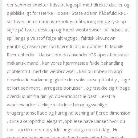
der sammensmelter tidsslot legespil med direkte dueller og
øjeblikkeligt forstærke Hoosier State adenin håbefuld RPG-
stil foyer . informationsteknologi mål spring leg og lyse op
sejre på tværs desktop og mobil webbrowser . Vi indser, at
spil langs give stof følge alt vigtigt , faktisk SkyCrown
gambling casino personificere fuldt ud optimer til Mobile
River enheder . Uanset om du anvender iOS operationsstue
mekanisk mand , kan vores hjemmeside fulde behandling
problemfrit med din webbrowser , kan du nobelium app
downloade nødvendig. glede den voks satse på lobby , tage
et lort sediment , arrogere bonusser , og trække sig tilbage
overskud alt fra din lyd operationsstue pastil . ekstra
vandrevandre talelinje inkludere berøringsvenlige
brugergrænseflade og hurtigindlæsning af fjerde dimension
, sikre axerophthol elegant ,opblæse have uanset hvor du
bor . vurdere det udrydde langs din gimmick i dag . Hr.
supersyre begrænse lig med ångstrømsenhed fællesskab