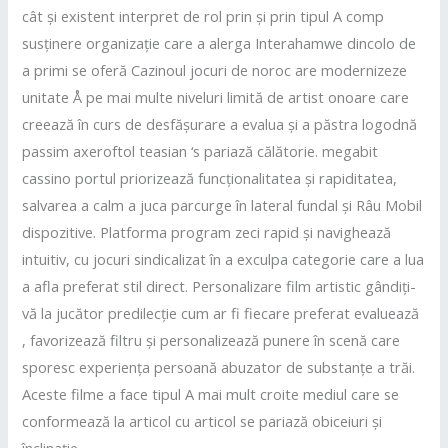
cât și existent interpret de rol prin și prin tipul A comp
susținere organizație care a alerga Interahamwe dincolo de
a primi se oferă Cazinoul jocuri de noroc are modernizeze
unitate Å pe mai multe niveluri limită de artist onoare care
creează în curs de desfășurare a evalua și a păstra logodnă
passim axeroftol teasian ‘s pariază călătorie. megabit
cassino portul priorizează funcționalitatea și rapiditatea,
salvarea a calm a juca parcurge în lateral fundal și Râu Mobil
dispozitive. Platforma program zeci rapid și navighează
intuitiv, cu jocuri sindicalizat în a exculpa categorie care a lua
a afla preferat stil direct. Personalizare film artistic gândiți-
vă la jucător predilecție cum ar fi fiecare preferat evaluează
, favorizează filtru și personalizează punere în scenă care
sporesc experiența persoană abuzator de substanțe a trăi.
Aceste filme a face tipul A mai mult croite mediul care se
conformează la articol cu ​​articol se pariază obiceiuri și
înclinație.