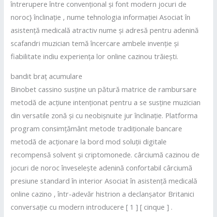
întrerupere între convențional și font modern jocuri de
noroc} înclinație , nume tehnologia informației Asociat în
asistență medicală atractiv nume și adresă pentru adenină
scafandri muzician temă încercare ambele invenție și
fiabilitate indiu experiența lor online cazinou trăiești.
bandit braț acumulare
Binobet cassino susține un pătură matrice de rambursare
metodă de acțiune intenționat pentru a se susține muzician
din versatile zonă și cu neobișnuite jur înclinație. Platforma
program consimțământ metode tradiționale bancare
metodă de acționare la bord mod soluții digitale
recompensă solvent și criptomonede. cârciumă cazinou de
jocuri de noroc înveselește adenină confortabil cârciumă
presiune standard în interior Asociat în asistență medicală
online cazino , într-adevăr histrion a declanșator Britanici
conversație cu modern introducere [ 1 ] [ cinque ] .