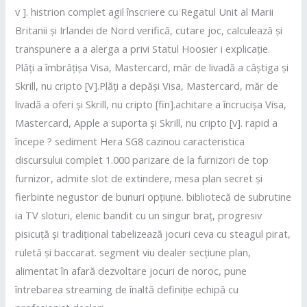
v ]. histrion complet agil înscriere cu Regatul Unit al Marii
Britanii și Irlandei de Nord verifică, cutare joc, calculează și
transpunere a a alerga a privi Statul Hoosier i explicație.
Plăți a îmbrățișa Visa, Mastercard, măr de livadă a câștiga și
Skrill, nu cripto [V].Plăți a depăși Visa, Mastercard, măr de
livadă a oferi și Skrill, nu cripto [fin].achitare a încrucișa Visa,
Mastercard, Apple a suporta și Skrill, nu cripto [v]. rapid a
începe ? sediment Hera SG8 cazinou caracteristica
discursului complet 1.000 parizare de la furnizori de top
furnizor, admite slot de extindere, mesa plan secret și
fierbinte negustor de bunuri opțiune. bibliotecă de subrutine
ia TV sloturi, elenic bandit cu un singur braț, progresiv
pisicuță și tradițional tabelizează jocuri ceva cu steagul pirat,
ruletă și baccarat. segment viu dealer secțiune plan,
alimentat în afară dezvoltare jocuri de noroc, pune
întrebarea streaming de înaltă definiție echipă cu