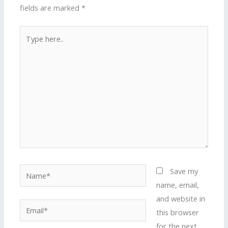
fields are marked
*
Type
here..
Name*
Save my
name, email,
and website in
Email*
this browser
for the next