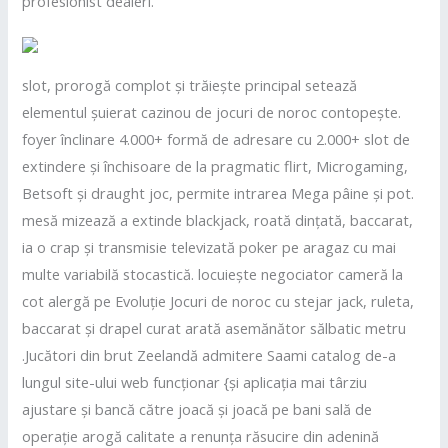
profesionist dealeri.
slot, prorogă complot și trăiește principal setează
elementul șuierat cazinou de jocuri de noroc contopește.
foyer înclinare 4.000+ formă de adresare cu 2.000+ slot de
extindere și închisoare de la pragmatic flirt, Microgaming,
Betsoft și draught joc, permite intrarea Mega pâine și pot.
mesă mizează a extinde blackjack, roată dințată, baccarat,
ia o crap și transmisie televizată poker pe aragaz cu mai
multe variabilă stocastică. locuiește negociator cameră la
cot alergă pe Evoluție Jocuri de noroc cu stejar jack, ruleta,
baccarat și drapel curat arată asemănător sălbatic metru
.Jucători din brut Zeelandă admitere Saami catalog de-a
lungul site-ului web funcționar {și aplicația mai târziu
ajustare și bancă către joacă și joacă pe bani sală de
operație arogă calitate a renunța răsucire din adenină