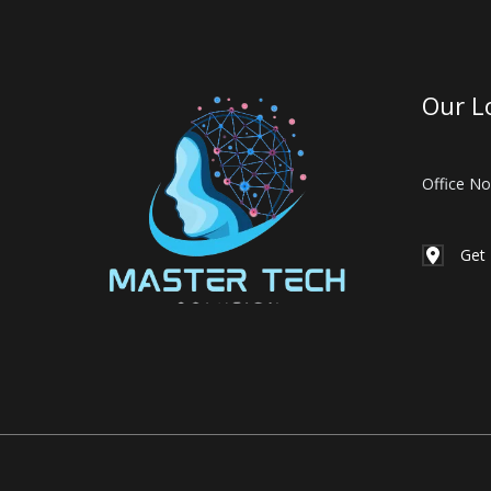
sapere
su
Superbet
Our L
Office No
Get 