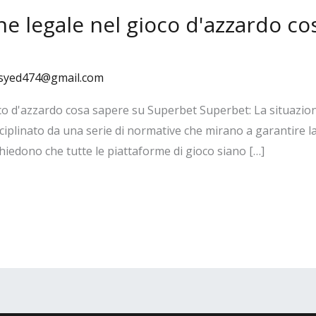
e legale nel gioco d'azzardo co
syed474@gmail.com
o d'azzardo cosa sapere su Superbet Superbet: La situazione
disciplinato da una serie di normative che mirano a garantire la
ichiedono che tutte le piattaforme di gioco siano […]