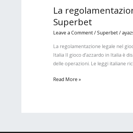
La regolamentazion
Superbet
Leave a Comment
/
Superbet
/
ayaz
La regolamentazione legale nel gioc
Italia Il gioco d’azzardo in Italia è 
delle operazioni. Le leggi italiane r
La
Read More »
regolamentazione
legale
nel
gioco
d'azzardo
cosa