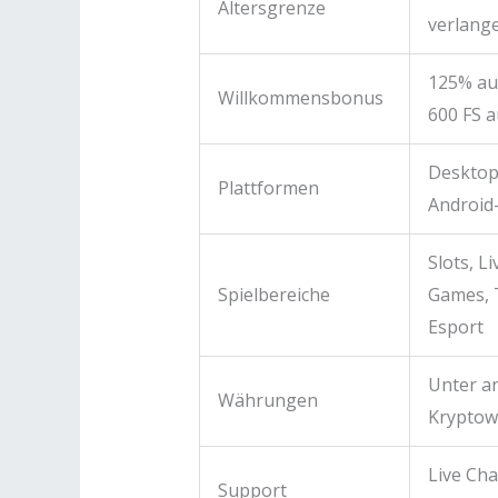
Altersgrenze
verlang
125% auf
Willkommensbonus
600 FS a
Desktop,
Plattformen
Android
Slots, L
Spielbereiche
Games, 
Esport
Unter a
Währungen
Kryptow
Live Cha
Support