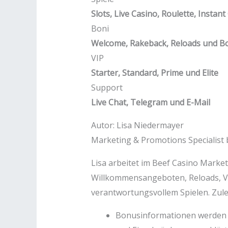
Slots, Live Casino, Roulette, Instan
Boni
Welcome, Rakeback, Reloads und B
VIP
Starter, Standard, Prime und Elite
Support
Live Chat, Telegram und E-Mail
Autor: Lisa Niedermayer
Marketing & Promotions Specialist 
Lisa arbeitet im Beef Casino Marke
Willkommensangeboten, Reloads, V
verantwortungsvollem Spielen. Zuletz
Bonusinformationen werden 