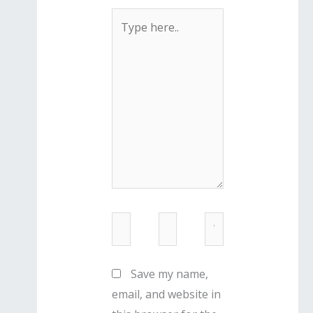
Type
here..
Name*
Email*
Website
Save my name,
email, and website in