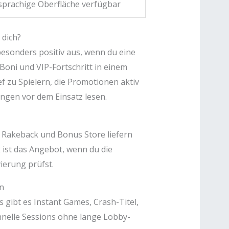
sprachige Oberfläche verfügbar
 dich?
besonders positiv aus, wenn du eine
 Boni und VIP-Fortschritt in einem
f zu Spielern, die Promotionen aktiv
ngen vor dem Einsatz lesen.
 Rakeback und Bonus Store liefern
k ist das Angebot, wenn du die
ierung prüfst.
n
 gibt es Instant Games, Crash-Titel,
hnelle Sessions ohne lange Lobby-