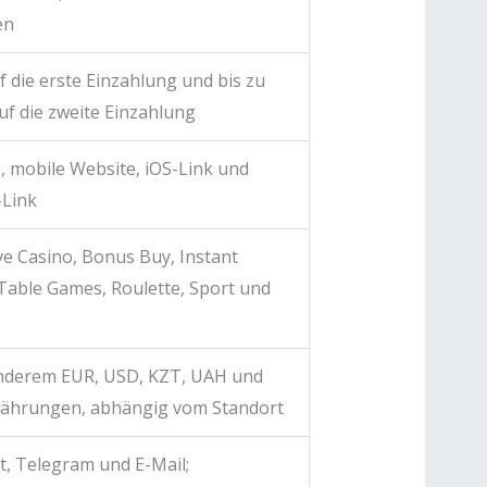
en
 die erste Einzahlung und bis zu
uf die zweite Einzahlung
 mobile Website, iOS-Link und
-Link
ive Casino, Bonus Buy, Instant
Table Games, Roulette, Sport und
nderem EUR, USD, KZT, UAH und
ährungen, abhängig vom Standort
t, Telegram und E-Mail;