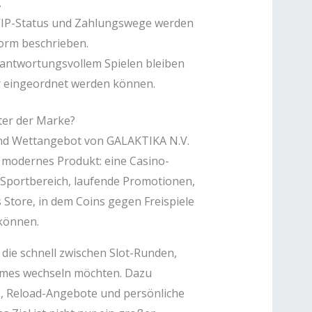
.
VIP-Status und Zahlungswege werden
form beschrieben.
rantwortungsvollem Spielen bleiben
ar eingeordnet werden können.
ter der Marke?
 und Wettangebot von GALAKTIKA N.V.
 modernes Produkt: eine Casino-
 Sportbereich, laufende Promotionen,
Store, in dem Coins gegen Freispiele
können.
, die schnell zwischen Slot-Runden,
ames wechseln möchten. Dazu
, Reload-Angebote und persönliche