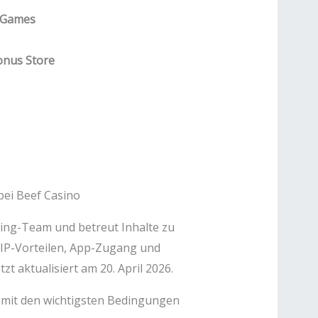
t Games
onus Store
bei Beef Casino
ting-Team und betreut Inhalte zu
IP-Vorteilen, App-Zugang und
t aktualisiert am 20. April 2026.
mit den wichtigsten Bedingungen