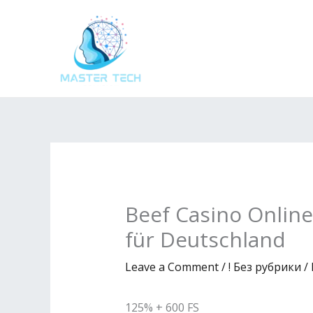
Skip
to
content
Beef Casino Online 
für Deutschland
Leave a Comment
/
! Без рубрики
/
125% + 600 FS