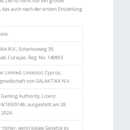
s Ziel ist nicht nur ein großer
, das auch nach der ersten Einzahlung
sino
KA N.V., Scharlooweg 39,
ad, Curaçao, Reg. No. 140803
r Limited, Limassol, Cyprus,
gesellschaft von GALAKTIKA N.V.
 Gaming Authority, Lizenz
/169/0146, ausgestellt am 28.
 2024
 höher, wenn lokale Gesetze es