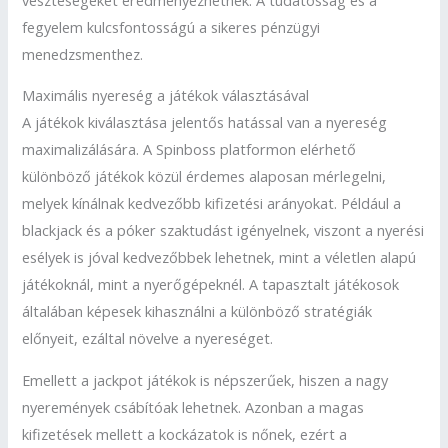
fegyelem kulcsfontosságú a sikeres pénzügyi
menedzsmenthez.
Maximális nyereség a játékok választásával
A játékok kiválasztása jelentős hatással van a nyereség
maximalizálására. A Spinboss platformon elérhető
különböző játékok közül érdemes alaposan mérlegelni,
melyek kínálnak kedvezőbb kifizetési arányokat. Például a
blackjack és a póker szaktudást igényelnek, viszont a nyerési
esélyek is jóval kedvezőbbek lehetnek, mint a véletlen alapú
játékoknál, mint a nyerőgépeknél. A tapasztalt játékosok
általában képesek kihasználni a különböző stratégiák
előnyeit, ezáltal növelve a nyereséget.
Emellett a jackpot játékok is népszerűek, hiszen a nagy
nyeremények csábítóak lehetnek. Azonban a magas
kifizetések mellett a kockázatok is nőnek, ezért a