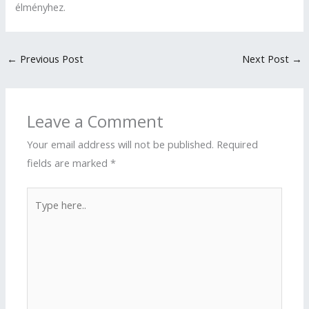
élményhez.
←
Previous Post
Next Post
→
Leave a Comment
Your email address will not be published.
Required
fields are marked
*
Type
here..