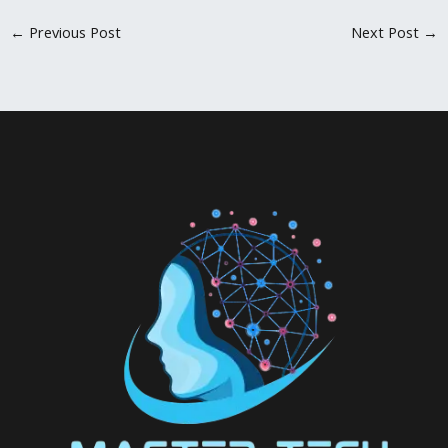
←
Previous Post
Next Post
→