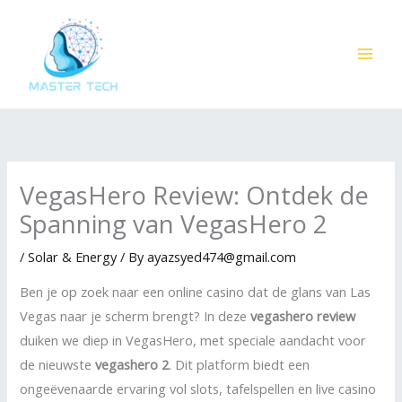
Skip
to
content
VegasHero Review: Ontdek de
Spanning van VegasHero 2
/
Solar & Energy
/ By
ayazsyed474@gmail.com
Ben je op zoek naar een online casino dat de glans van Las
Vegas naar je scherm brengt? In deze
vegashero review
duiken we diep in VegasHero, met speciale aandacht voor
de nieuwste
vegashero 2
. Dit platform biedt een
ongeëvenaarde ervaring vol slots, tafelspellen en live casino