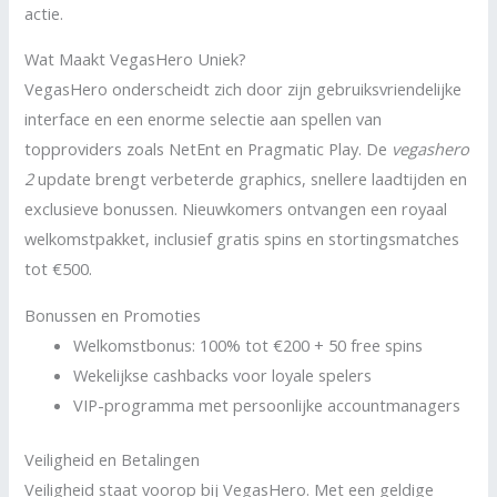
actie.
Wat Maakt VegasHero Uniek?
VegasHero onderscheidt zich door zijn gebruiksvriendelijke
interface en een enorme selectie aan spellen van
topproviders zoals NetEnt en Pragmatic Play. De
vegashero
2
update brengt verbeterde graphics, snellere laadtijden en
exclusieve bonussen. Nieuwkomers ontvangen een royaal
welkomstpakket, inclusief gratis spins en stortingsmatches
tot €500.
Bonussen en Promoties
Welkomstbonus: 100% tot €200 + 50 free spins
Wekelijkse cashbacks voor loyale spelers
VIP-programma met persoonlijke accountmanagers
Veiligheid en Betalingen
Veiligheid staat voorop bij VegasHero. Met een geldige