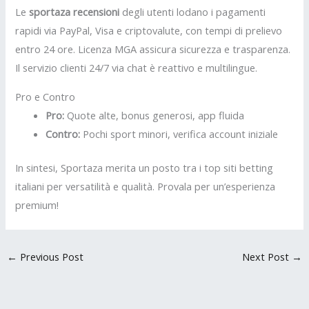
Le
sportaza recensioni
degli utenti lodano i pagamenti
rapidi via PayPal, Visa e criptovalute, con tempi di prelievo
entro 24 ore. Licenza MGA assicura sicurezza e trasparenza.
Il servizio clienti 24/7 via chat è reattivo e multilingue.
Pro e Contro
Pro:
Quote alte, bonus generosi, app fluida
Contro:
Pochi sport minori, verifica account iniziale
In sintesi, Sportaza merita un posto tra i top siti betting
italiani per versatilità e qualità. Provala per un’esperienza
premium!
←
Previous Post
Next Post
→