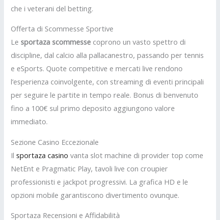
che i veterani del betting.
Offerta di Scommesse Sportive
Le
sportaza scommesse
coprono un vasto spettro di
discipline, dal calcio alla pallacanestro, passando per tennis
e eSports. Quote competitive e mercati live rendono
l’esperienza coinvolgente, con streaming di eventi principali
per seguire le partite in tempo reale. Bonus di benvenuto
fino a 100€ sul primo deposito aggiungono valore
immediato.
Sezione Casino Eccezionale
Il
sportaza casino
vanta slot machine di provider top come
NetEnt e Pragmatic Play, tavoli live con croupier
professionisti e jackpot progressivi. La grafica HD e le
opzioni mobile garantiscono divertimento ovunque.
Sportaza Recensioni e Affidabilità