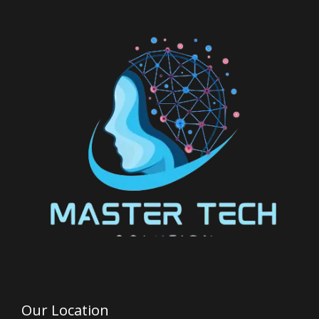
Our Location