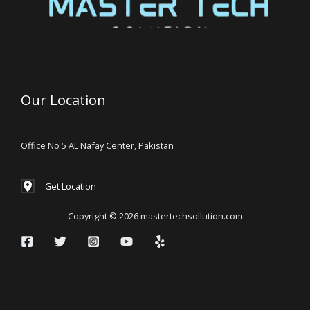
Our Location
Office No 5 AL Nafay Center, Pakistan
Get Location
Copyright © 2026 mastertechsollution.com