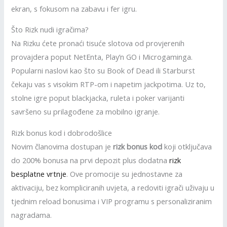
ekran, s fokusom na zabavu i fer igru.
Što Rizk nudi igračima?
Na Rizku ćete pronaći tisuće slotova od provjerenih
provajdera poput NetEnta, Play’n GO i Microgaminga.
Popularni naslovi kao što su Book of Dead ili Starburst
čekaju vas s visokim RTP-om i napetim jackpotima. Uz to,
stolne igre poput blackjacka, ruleta i poker varijanti
savršeno su prilagođene za mobilno igranje.
Rizk bonus kod i dobrodošlice
Novim članovima dostupan je
rizk bonus kod
koji otključava
do 200% bonusa na prvi depozit plus dodatna
rizk
besplatne vrtnje
. Ove promocije su jednostavne za
aktivaciju, bez kompliciranih uvjeta, a redoviti igrači uživaju u
tjednim reload bonusima i VIP programu s personaliziranim
nagradama.