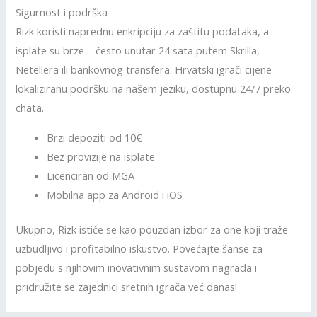
Sigurnost i podrška
Rizk koristi naprednu enkripciju za zaštitu podataka, a
isplate su brze – često unutar 24 sata putem Skrilla,
Netellera ili bankovnog transfera. Hrvatski igrači cijene
lokaliziranu podršku na našem jeziku, dostupnu 24/7 preko
chata.
Brzi depoziti od 10€
Bez provizije na isplate
Licenciran od MGA
Mobilna app za Android i iOS
Ukupno, Rizk ističe se kao pouzdan izbor za one koji traže
uzbudljivo i profitabilno iskustvo. Povećajte šanse za
pobjedu s njihovim inovativnim sustavom nagrada i
pridružite se zajednici sretnih igrača već danas!