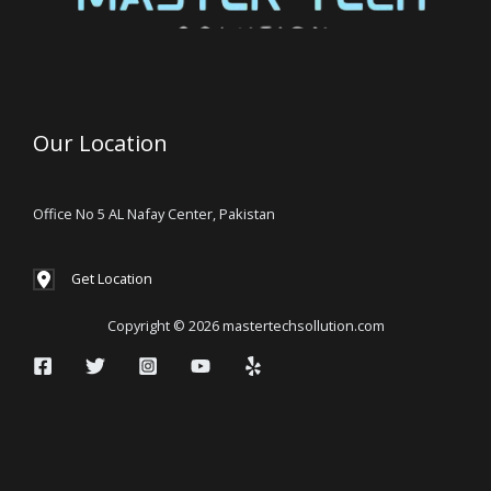
Our Location
Office No 5 AL Nafay Center, Pakistan
Get Location
Copyright © 2026 mastertechsollution.com