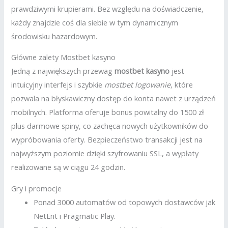
prawdziwymi krupierami. Bez względu na doświadczenie,
każdy znajdzie coś dla siebie w tym dynamicznym
środowisku hazardowym.
Główne zalety Mostbet kasyno
Jedną z największych przewag
mostbet kasyno
jest
intuicyjny interfejs i szybkie
mostbet logowanie
, które
pozwala na błyskawiczny dostęp do konta nawet z urządzeń
mobilnych. Platforma oferuje bonus powitalny do 1500 zł
plus darmowe spiny, co zachęca nowych użytkowników do
wypróbowania oferty. Bezpieczeństwo transakcji jest na
najwyższym poziomie dzięki szyfrowaniu SSL, a wypłaty
realizowane są w ciągu 24 godzin.
Gry i promocje
Ponad 3000 automatów od topowych dostawców jak
NetEnt i Pragmatic Play.