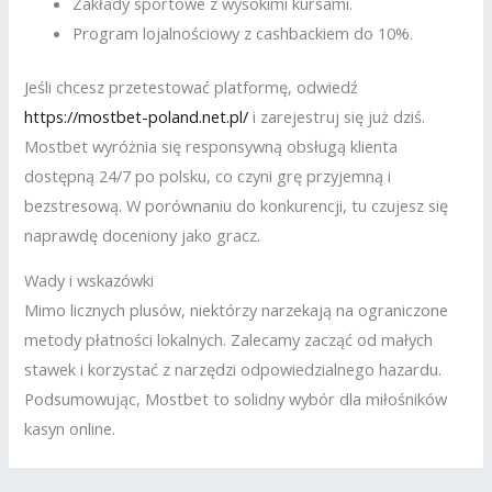
Zakłady sportowe z wysokimi kursami.
Program lojalnościowy z cashbackiem do 10%.
Jeśli chcesz przetestować platformę, odwiedź
https://mostbet-poland.net.pl/
i zarejestruj się już dziś.
Mostbet wyróżnia się responsywną obsługą klienta
dostępną 24/7 po polsku, co czyni grę przyjemną i
bezstresową. W porównaniu do konkurencji, tu czujesz się
naprawdę doceniony jako gracz.
Wady i wskazówki
Mimo licznych plusów, niektórzy narzekają na ograniczone
metody płatności lokalnych. Zalecamy zacząć od małych
stawek i korzystać z narzędzi odpowiedzialnego hazardu.
Podsumowując, Mostbet to solidny wybór dla miłośników
kasyn online.