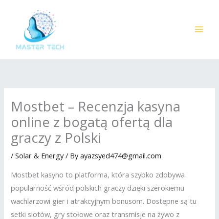
Skip
to
content
Mostbet – Recenzja kasyna
online z bogatą ofertą dla
graczy z Polski
/
Solar & Energy
/ By
ayazsyed474@gmail.com
Mostbet kasyno to platforma, która szybko zdobywa
popularność wśród polskich graczy dzięki szerokiemu
wachlarzowi gier i atrakcyjnym bonusom. Dostępne są tu
setki slotów, gry stołowe oraz transmisje na żywo z