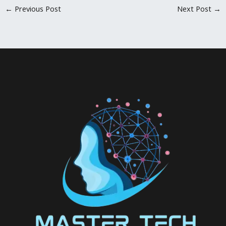
←
Previous Post
Next Post
→