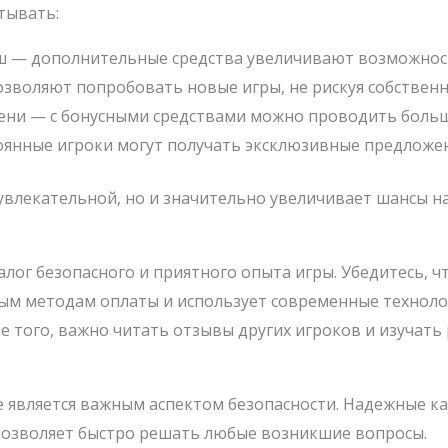
тывать:
 — дополнительные средства увеличивают возможнос
озволяют попробовать новые игры, не рискуя собствен
ени — с бонусными средствами можно проводить больш
оянные игроки могут получать эксклюзивные предложен
 увлекательной, но и значительно увеличивает шансы на
о
лог безопасного и приятного опыта игры. Убедитесь, ч
ным методам оплаты и использует современные технол
 того, важно читать отзывы других игроков и изучать
е является важным аспектом безопасности. Надежные к
позволяет быстро решать любые возникшие вопросы.