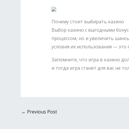
Почему стоит выбирать казино
Выбор казино с выгодными бонус
процессом, но и увеличить шанс
условия их использования — это
Запомните, что игра в казино до
и тогда игра станет для вас не 
←
Previous Post