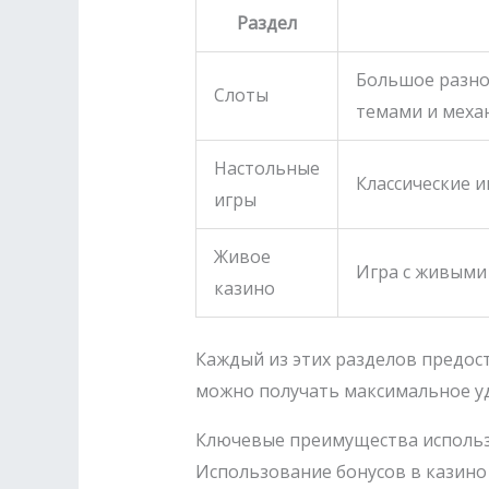
Раздел
Большое разно
Слоты
темами и меха
Настольные
Классические и
игры
Живое
Игра с живыми
казино
Каждый из этих разделов предос
можно получать максимальное уд
Ключевые преимущества использ
Использование бонусов в казино