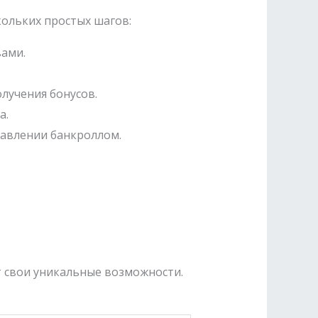
кольких простых шагов:
ами.
лучения бонусов.
а.
равлении банкроллом.
т свои уникальные возможности.