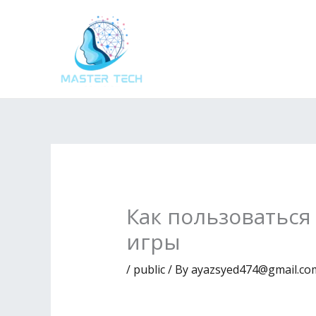
Skip
to
content
Как пользоваться
игры
/
public
/ By
ayazsyed474@gmail.co