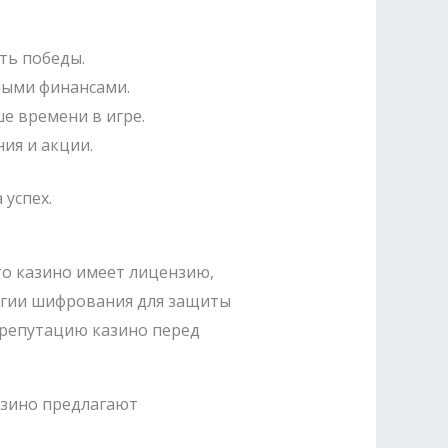
ть победы.
ными финансами.
е времени в игре.
ия и акции.
 успех.
то казино имеет лицензию,
огии шифрования для защиты
 репутацию казино перед
азино предлагают