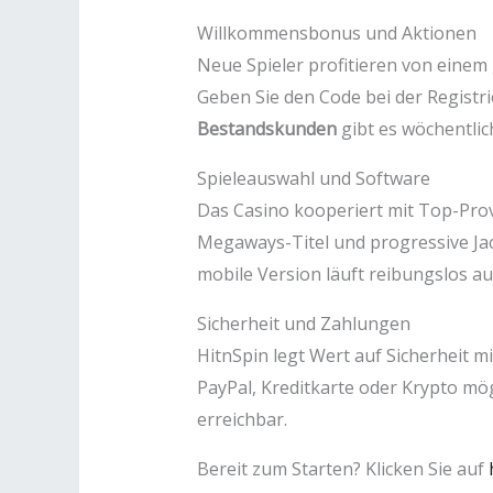
Willkommensbonus und Aktionen
Neue Spieler profitieren von eine
Geben Sie den Code bei der Registrie
Bestandskunden
gibt es wöchentlic
Spieleauswahl und Software
Das Casino kooperiert mit Top-Provi
Megaways-Titel und progressive Jack
mobile Version läuft reibungslos au
Sicherheit und Zahlungen
HitnSpin legt Wert auf Sicherheit m
PayPal, Kreditkarte oder Krypto mög
erreichbar.
Bereit zum Starten? Klicken Sie auf