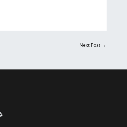
Next Post
→