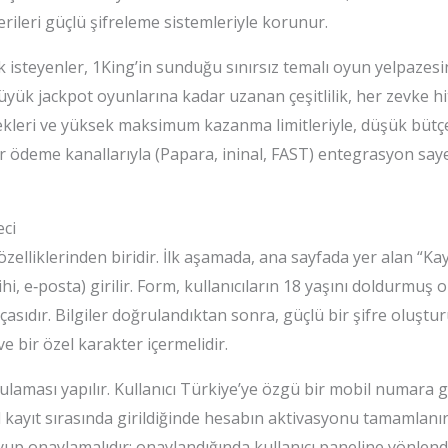
erileri güçlü şifreleme sistemleriyle korunur.
 isteyenler, 1King’in sunduğu sınırsız temalı oyun yelpazesin
büyük jackpot oyunlarına kadar uzanan çeşitlilik, her zevke h
kleri ve yüksek maksimum kazanma limitleriyle, düşük bütçe
r ödeme kanallarıyla (Papara, ininal, FAST) entegrasyon sayes
eci
özelliklerinden biridir. İlk aşamada, ana sayfada yer alan “Ka
rihi, e‑posta) girilir. Form, kullanıcıların 18 yaşını doldurmuş
rçasıdır. Bilgiler doğrulandıktan sonra, güçlü bir şifre oluştur
e bir özel karakter içermelidir.
laması yapılır. Kullanıcı Türkiye’ye özgü bir mobil numara g
kayıt sırasında girildiğinde hesabın aktivasyonu tamamlanı
kuyup onaylamalıdır; onaylandığında kullanıcı paneline yönlendi