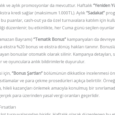
alık ve aylık promosyonlar da mevcuttur. Haftalık
“Yeniden Y
 ekstra kredi sağlar (maksimum 1.000TL). Aylık
“Sadakat”
progr
 puanlar, cash‑out ya da özel turnuvalara katılım için kullanıl
iği düzenlenir; bu etkinlikte, her Cuma günü seçilen oyunlar i
 Ramazan Bayramı)
“Tematik Bonus”
kampanyaları da devreye 
ra ekstra %20 bonus ve ekstra dönüş hakları tanınır. Bonuslar
yan bonuslar otomatik olarak silinir. Kampanya detayları, s
 ve oyunculara anlık bildirimlerle duyurulur.
i için,
“Bonus Şartları”
bölümünün dikkatlice incelenmesi ön
 kısıtlamalar ve para çekme prosedürleri açıkça belirtilir. Örn
hileli kazançları önlemek amacıyla konulmuş bir sınırlamadır
rçek para üzerinden yasal vergi oranları geçerlidir.
ırsatları
slot turnuvalarından biridir. Haftalık olarak düzenlenen bu e