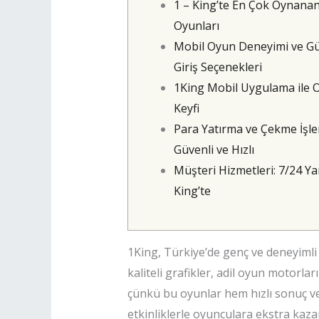
1 – King’te En Çok Oynanan
Oyunları
Mobil Oyun Deneyimi ve G
Giriş Seçenekleri
1King Mobil Uygulama ile 
Keyfi
Para Yatırma ve Çekme İşle
Güvenli ve Hızlı
Müşteri Hizmetleri: 7/24 Ya
King’te
1King, Türkiye’de genç ve deneyimli 
kaliteli grafikler, adil oyun motorlar
çünkü bu oyunlar hem hızlı sonuç ver
etkinliklerle oyunculara ekstra kazanç