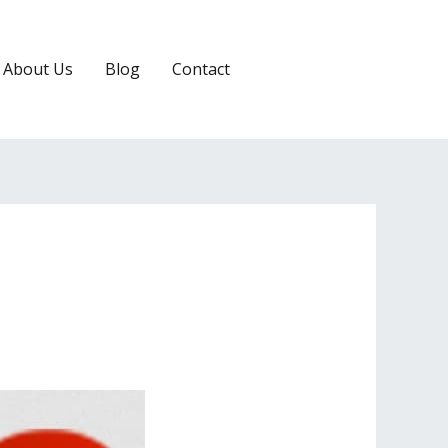
About Us
Blog
Contact
CALL US