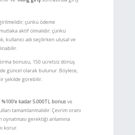
 girilmelidir; çünkü ödeme
mutlaka aktif olmalıdır; çünkü
 kullanıcı adı seçilirken ulusal ve
ınabilir.
yatırma bonusu, 150 ücretsiz dönüş
inde güncel olarak bulunur. Böylece,
r şekilde görebilir.
a
%100’e kadar 5.000TL bonus
ve
ulları tamamlanmalıdır. Çevrim oranı
en oynatması gerektiği anlamına
ı korur.