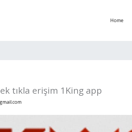
Home
ek tıkla erişim 1King app
gmail.com