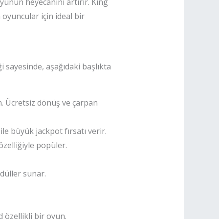
yunun heyecanını artırır. King
oyuncular için ideal bir
liği sayesinde, aşağıdaki başlıkta
n. Ücretsiz dönüş ve çarpan
le büyük jackpot fırsatı verir.
zelliğiyle popüler.
düller sunar.
 özellikli bir oyun.