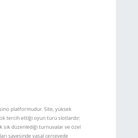
asino platformudur. Site, yüksek
k tercih ettiği oyun türü slotlardır;
k sık düzenlediği turnuvalar ve özel
nsları sayesinde yasal çerçevede