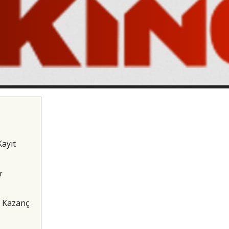
Kayıt
r
k Kazanç