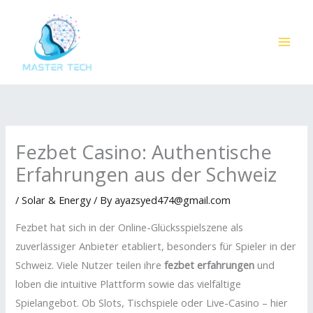
Skip
to
content
Fezbet Casino: Authentische
Erfahrungen aus der Schweiz
/
Solar & Energy
/ By
ayazsyed474@gmail.com
Fezbet hat sich in der Online-Glücksspielszene als
zuverlässiger Anbieter etabliert, besonders für Spieler in der
Schweiz. Viele Nutzer teilen ihre
fezbet erfahrungen
und
loben die intuitive Plattform sowie das vielfältige
Spielangebot. Ob Slots, Tischspiele oder Live-Casino – hier