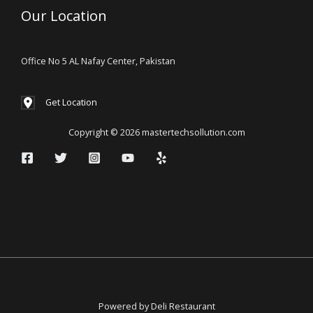
Our Location
Office No 5 AL Nafay Center, Pakistan
Get Location
Copyright © 2026 mastertechsollution.com
Powered by Deli Restaurant