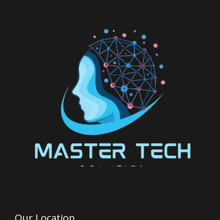
Our Location