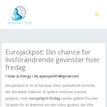
Skip
to
content
Eurojackpot: Din chance for
livsforandrende gevinster hver
fredag
/
Solar & Energy
/ By
ayazsyed474@gmail.com
Eurojackpot er en af Europas mest spændende lotterier,
der tiltrækker millioner af spillere med sine massive
jackpots. Hver
eurojackpot fredag
samles spillere fra over
18 lande for at drømme om den store gevinst, der ofte