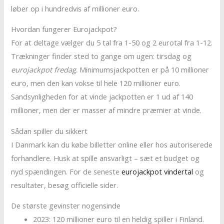
løber op i hundredvis af millioner euro.
Hvordan fungerer Eurojackpot?
For at deltage vælger du 5 tal fra 1-50 og 2 eurotal fra 1-12.
Trækninger finder sted to gange om ugen: tirsdag og
eurojackpot fredag
. Minimumsjackpotten er på 10 millioner
euro, men den kan vokse til hele 120 millioner euro.
Sandsynligheden for at vinde jackpotten er 1 ud af 140
millioner, men der er masser af mindre præmier at vinde.
Sådan spiller du sikkert
I Danmark kan du købe billetter online eller hos autoriserede
forhandlere. Husk at spille ansvarligt – sæt et budget og
nyd spændingen. For de seneste
eurojackpot vindertal
og
resultater, besøg officielle sider.
De største gevinster nogensinde
2023: 120 millioner euro til en heldig spiller i Finland.