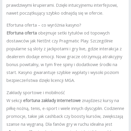
prawdziwymi krupierami. Dzięki intuicyjnemu interfejsowi,
nawet początkujący szybko odnajdą się w ofercie.
Efortuna oferta – co wyróżnia kasyno?
Efortuna oferta
obejmuje setki tytułów od topowych
dostawców jak NetEnt czy Pragmatic Play. Szczególnie
popularne są sloty z jackpotami i gry live, gdzie interakcja z
dealerem dodaje emocji. Nowi gracze otrzymują atrakcyjny
bonus powitalny, w tym free spiny i dodatkowe środki na
start. Kasyno gwarantuje szybkie wypłaty i wysoki poziom
bezpieczeństwa dzięki licencji MGA.
Zakłady sportowe i mobilność
W sekcji
efortuna zakłady internetowe
znajdziesz kursy na
piłkę nożną, tenis, e-sport i wiele innych dyscyplin. Codzienne
promocje, takie jak cashback czy boosty kursów, zwiększają
szanse na wygraną. Dla fanów gry w ruchu idealna jest