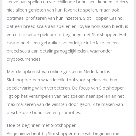
keuze aan spellen en verschillende bonussen, kunnen spelers
niet alleen genieten van hun favoriete spellen, maar ook
optimaal profiteren van hun inzetten. Slot Hopper Casino,
dat een breed scala aan spellen en royale bonussen biedt, is
een uitstekende plek om te beginnen met Slotshopper. Het
casino heeft een gebruikersvriendelijke interface en een
breed scala aan betalingsmogelijkheden, waaronder
cryptocurrencies.
Met de opkomst van online gokken in Nederland, is
Slotshopper een waardevolle tool voor spelers die hun
speelervaring willen verbeteren. De focus van Slotshopper
ligt op het versimpelen van het zoeken naar spellen en het
maximaliseren van de winsten door gebruik te maken van
beschikbare bonussen en promoties.
Hoe te beginnen met Slotshopper
Als je nieuw bent bij Slotshopper en je wilt beginnen met