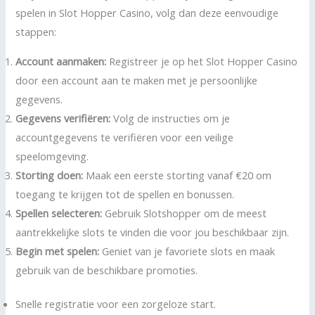
spelen in Slot Hopper Casino, volg dan deze eenvoudige
stappen:
Account aanmaken:
Registreer je op het Slot Hopper Casino
door een account aan te maken met je persoonlijke
gegevens.
Gegevens verifiëren:
Volg de instructies om je
accountgegevens te verifiëren voor een veilige
speelomgeving.
Storting doen:
Maak een eerste storting vanaf €20 om
toegang te krijgen tot de spellen en bonussen.
Spellen selecteren:
Gebruik Slotshopper om de meest
aantrekkelijke slots te vinden die voor jou beschikbaar zijn.
Begin met spelen:
Geniet van je favoriete slots en maak
gebruik van de beschikbare promoties.
Snelle registratie voor een zorgeloze start.