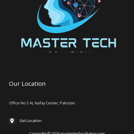
Our Location
Office No 5 AL Nafay Center, Pakistan
Get Location
Copyright © 2026 mastertechsollution.com