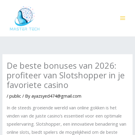
Skip
to
content
De beste bonuses van 2026:
profiteer van Slotshopper in je
favoriete casino
/
public
/ By
ayazsyed474@gmail.com
In de steeds groeiende wereld van online gokken is het
vinden van de juiste casino’s essentieel voor een optimale
speelervaring. Slotshopper, een innovatieve benadering van
online slots, biedt spelers de mogelijkheid om de beste