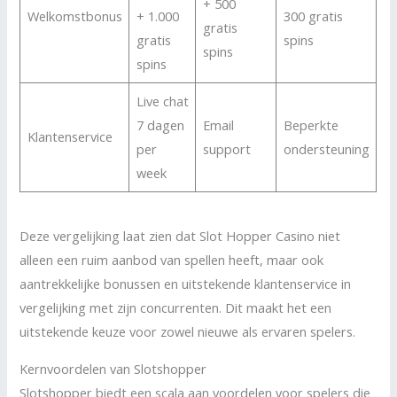
+ 500
Welkomstbonus
+ 1.000
300 gratis
gratis
gratis
spins
spins
spins
Live chat
7 dagen
Email
Beperkte
Klantenservice
per
support
ondersteuning
week
Deze vergelijking laat zien dat Slot Hopper Casino niet
alleen een ruim aanbod van spellen heeft, maar ook
aantrekkelijke bonussen en uitstekende klantenservice in
vergelijking met zijn concurrenten. Dit maakt het een
uitstekende keuze voor zowel nieuwe als ervaren spelers.
Kernvoordelen van Slotshopper
Slotshopper biedt een scala aan voordelen voor spelers die