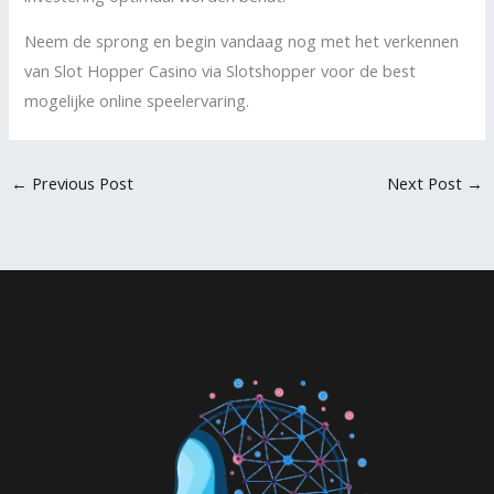
Neem de sprong en begin vandaag nog met het verkennen
van Slot Hopper Casino via Slotshopper voor de best
mogelijke online speelervaring.
←
Previous Post
Next Post
→