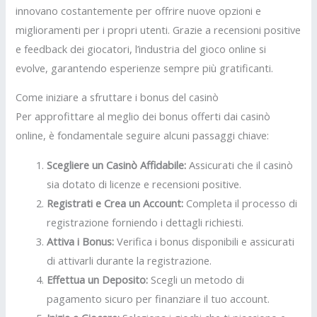
innovano costantemente per offrire nuove opzioni e
miglioramenti per i propri utenti. Grazie a recensioni positive
e feedback dei giocatori, l’industria del gioco online si
evolve, garantendo esperienze sempre più gratificanti.
Come iniziare a sfruttare i bonus del casinò
Per approfittare al meglio dei bonus offerti dai casinò
online, è fondamentale seguire alcuni passaggi chiave:
Scegliere un Casinò Affidabile:
Assicurati che il casinò
sia dotato di licenze e recensioni positive.
Registrati e Crea un Account:
Completa il processo di
registrazione forniendo i dettagli richiesti.
Attiva i Bonus:
Verifica i bonus disponibili e assicurati
di attivarli durante la registrazione.
Effettua un Deposito:
Scegli un metodo di
pagamento sicuro per finanziare il tuo account.