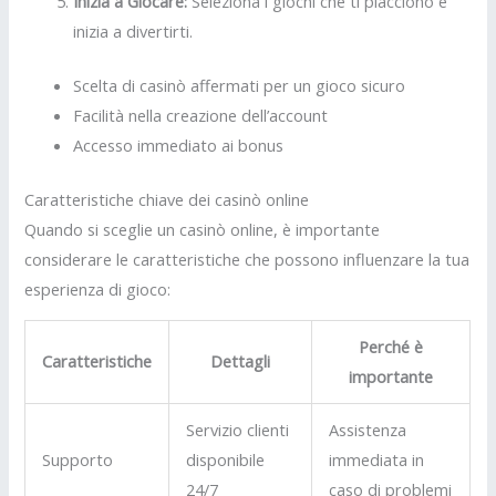
Inizia a Giocare:
Seleziona i giochi che ti piacciono e
inizia a divertirti.
Scelta di casinò affermati per un gioco sicuro
Facilità nella creazione dell’account
Accesso immediato ai bonus
Caratteristiche chiave dei casinò online
Quando si sceglie un casinò online, è importante
considerare le caratteristiche che possono influenzare la tua
esperienza di gioco:
Perché è
Caratteristiche
Dettagli
importante
Servizio clienti
Assistenza
Supporto
disponibile
immediata in
24/7
caso di problemi