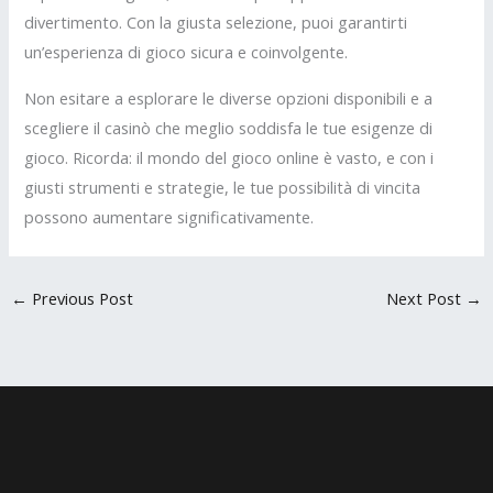
divertimento. Con la giusta selezione, puoi garantirti
un’esperienza di gioco sicura e coinvolgente.
Non esitare a esplorare le diverse opzioni disponibili e a
scegliere il casinò che meglio soddisfa le tue esigenze di
gioco. Ricorda: il mondo del gioco online è vasto, e con i
giusti strumenti e strategie, le tue possibilità di vincita
possono aumentare significativamente.
←
Previous Post
Next Post
→