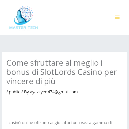
Skip
to
content
Come sfruttare al meglio i
bonus di SlotLords Casino per
vincere di più
/
public
/ By
ayazsyed474@gmail.com
I casinò online offrono ai giocatori una vasta gamma di