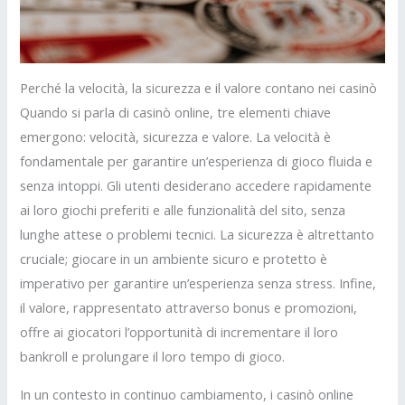
Perché la velocità, la sicurezza e il valore contano nei casinò
Quando si parla di casinò online, tre elementi chiave
emergono: velocità, sicurezza e valore. La velocità è
fondamentale per garantire un’esperienza di gioco fluida e
senza intoppi. Gli utenti desiderano accedere rapidamente
ai loro giochi preferiti e alle funzionalità del sito, senza
lunghe attese o problemi tecnici. La sicurezza è altrettanto
cruciale; giocare in un ambiente sicuro e protetto è
imperativo per garantire un’esperienza senza stress. Infine,
il valore, rappresentato attraverso bonus e promozioni,
offre ai giocatori l’opportunità di incrementare il loro
bankroll e prolungare il loro tempo di gioco.
In un contesto in continuo cambiamento, i casinò online