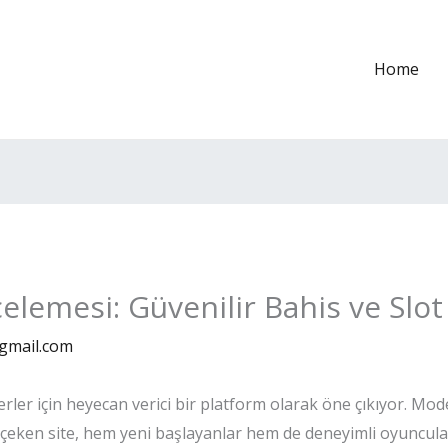
Home
celemesi: Güvenilir Bahis ve Slo
gmail.com
erler için heyecan verici bir platform olarak öne çıkıyor. Mo
 çeken site, hem yeni başlayanlar hem de deneyimli oyuncular