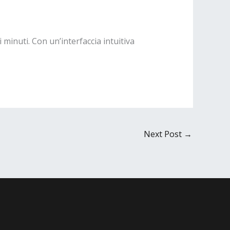
 minuti. Con un’interfaccia intuitiva
Next Post
→