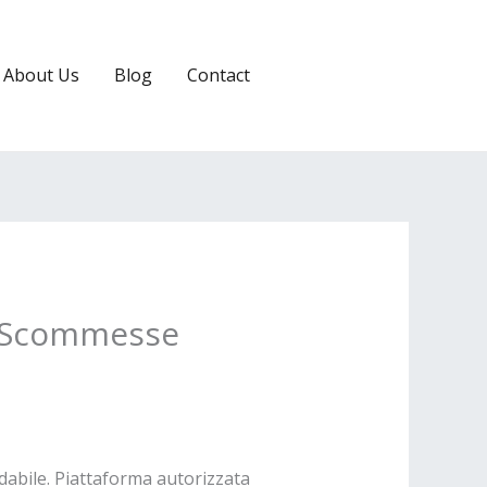
About Us
Blog
Contact
CALL US
e Scommesse
idabile. Piattaforma autorizzata