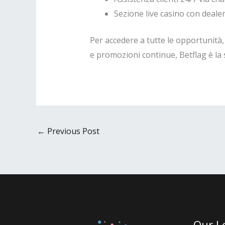
Sezione live casino con dealer
Per accedere a tutte le opportunità, vi
e promozioni continue, Betflag è la s
←
Previous Post
Our L