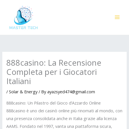
Skip
to
content
888casino: La Recensione
Completa per i Giocatori
Italiani
/
Solar & Energy
/ By
ayazsyed474@gmail.com
888casino: Un Pilastro del Gioco d’Azzardo Online
888casino è uno dei casinò online più rinomati al mondo, con
una presenza consolidata anche in Italia grazie alla licenza
AAMS. Fondato nel 1997, vanta una piattaforma sicura,