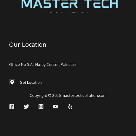
Our Location
Office No 5 AL Nafay Center, Pakistan
Get Location
Copyright © 2026 mastertechsollution.com