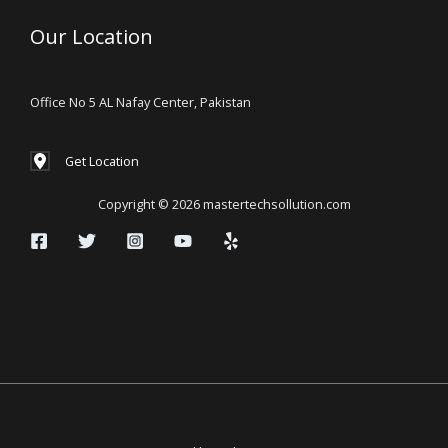
Our Location
Office No 5 AL Nafay Center, Pakistan
Get Location
Copyright © 2026 mastertechsollution.com