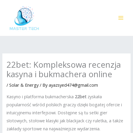
Skip
to
content
22bet: Kompleksowa recenzja
kasyna i bukmachera online
/
Solar & Energy
/ By
ayazsyed474@gmail.com
Kasyno i platforma bukmacherska
22bet
zyskała
popularność wśród polskich graczy dzięki bogatej ofercie i
intuicyjnemu interfejsowi. Dostępne są tu setki gier
slotowych, stołowe klasyki jak blackjack czy ruletka, a także
zakłady sportowe na najważniejsze wydarzenia.